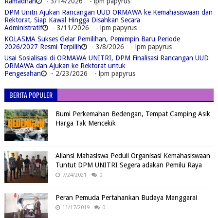
Ramadhan
- 3/14/2026
- lpm papyrus
DPM Unitri Ajukan Rancangan UUD ORMAWA ke Kemahasiswaan dan
Rektorat, Siap Kawal Hingga Disahkan Secara
Administratif
- 3/11/2026
- lpm papyrus
KOLASMA Sukses Gelar Pemilihan, Pemimpin Baru Periode
2026/2027 Resmi Terpilih
- 3/8/2026
- lpm papyrus
Usai Sosialisasi di ORMAWA UNITRI, DPM Finalisasi Rancangan UUD
ORMAWA dan Ajukan ke Rektorat untuk
Pengesahan
- 2/23/2026
- lpm papyrus
BERITA POPULER
Bumi Perkemahan Bedengan, Tempat Camping Asik
Harga Tak Mencekik
Aliansi Mahasiswa Peduli Organisasi Kemahasiswaan
Tuntut DPM UNITRI Segera adakan Pemilu Raya
7/24/2021
0
Peran Pemuda Pertahankan Budaya Manggarai
11/17/2019
0