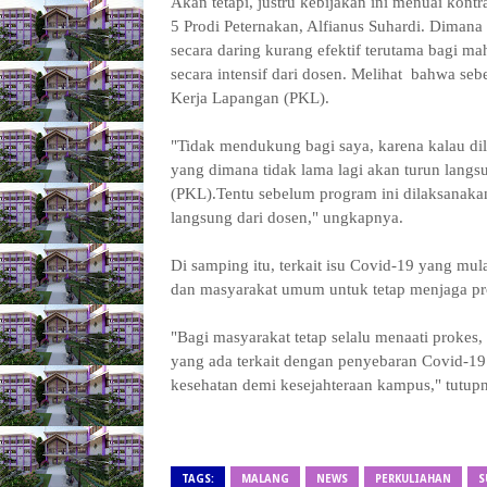
Akan tetapi, justru kebijakan ini menuai kon
5 Prodi Peternakan, Alfianus Suhardi. Dimana
secara daring kurang efektif terutama bagi 
secara intensif dari dosen. Melihat bahwa seb
Kerja Lapangan (PKL).
"Tidak mendukung bagi saya, karena kalau dil
yang dimana tidak lama lagi akan turun lang
(PKL).Tentu sebelum program ini dilaksanaka
langsung dari dosen," ungkapnya.
Di samping itu, terkait isu Covid-19 yang mul
dan masyarakat umum untuk tetap menjaga prot
"Bagi masyarakat tetap selalu menaati prokes
yang ada terkait dengan penyebaran Covid-19. 
kesehatan demi kesejahteraan kampus," tutupn
TAGS:
MALANG
NEWS
PERKULIAHAN
S