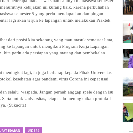
tra dari beberapa mahasiswa salah satunya mahasiswa semester
 menurutnya kebijakan ini kurang baik, karena perkuliahan
mahasiswa semester 5 yang perlu mendapatkan dampingan
entar lagi akan terjun ke lapangan untuk melakukan Praktek
ihat dari posisi kita sekarang yang mau masuk semester lima,
sung ke lapangan untuk mengikuti Program Kerja Lapangan
n, kita perlu ada persiapan yang matang dan pembekalan
ai meningkat lagi, Ia juga berharap kepada Pihak Universitas
okol kesehatan agar pandemi virus Corona ini cepat usai.
, dan selalu waspada. Jangan pernah anggap spele dengan isu
Serta untuk Universitas, tetap slalu meningkatkan protokol
ya. (Sukacita)
URAT EDARAN
UNITRI