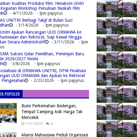
atkan Kualitas Produksi Film: Himakom Unitri
 Kegiatan Workshop Penulisan Naskah Film
ek
- 4/11/2026
- lpm papyrus
S UNITRI Berbagi Takjil di Bulan Suci
dhan
- 3/14/2026
- lpm papyrus
Unitri Ajukan Rancangan UUD ORMAWA ke
asiswaan dan Rektorat, Siap Kawal Hingga
kan Secara Administratif
- 3/11/2026
- lpm
us
MA Sukses Gelar Pemilihan, Pemimpin Baru
de 2026/2027 Resmi
ih
- 3/8/2026
- lpm papyrus
Sosialisasi di ORMAWA UNITRI, DPM Finalisasi
angan UUD ORMAWA dan Ajukan ke Rektorat
k Pengesahan
- 2/23/2026
- lpm papyrus
ITA POPULER
Bumi Perkemahan Bedengan,
Tempat Camping Asik Harga Tak
Mencekik
11/17/2019
8
Aliansi Mahasiswa Peduli Organisasi