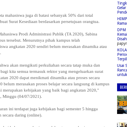
Tingk
Gelar
Pend
ota mahasiswa juga di batasi sebanyak 50% dari total
HIMPA
buat Surat Kesediaan berdasarkan persetujuan orangtua.
Rama
DPM 
 Mahasiswa Prodi Administrasi Publik (TA 2020), Sabina
Kemah
Disah
us tersebut. Menurutnya pihak kampus telah
papyr
iswa angkatan 2020 sendiri belum merasakan dinamika atau
KOLAS
.
Perio
Terpil
.bahwa akan mengikuti perkuliahan secara tatap muka dan
Usai 
Ranc
n bagi kita semua termasuk rektor yang mengeluarkan surat
untu
atan 2020 dapat menikmati dinamika atau proses secara
0 belum merasakan proses belajar secara langsung di kampus
BER
i merupakan kebijakan yang baik bagi angkatan 2020,"
, Minggu (04/07/2021).
aran ini terdapat juga kebijakan bagi semester 5 hingga
 secara daring (online).