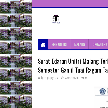
Unit Aktivitas Pers Mahasiswa
Papyrus Unitri
MHS UNITRI
MALANG
ORGAN EKS
Surat Edaran Unitri Malang Ter
Semester Ganjil Tuai Ragam T
lpm papyrus
7/04/2021
0