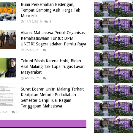
Bumi Perkemahan Bedengan,
Tempat Camping Asik Harga Tak
Mencekik
11/17/2019
8
Aliansi Mahasiswa Peduli Organisasi
Kemahasiswaan Tuntut DPM
UNITRI Segera adakan Pemilu Raya
7/24/2021
0
Tekuni Bisnis Karena Hobi, Bidan
Asal Malang Tak Lupa Tugas Layani
Masyarakat
4/20/2021
0
Surat Edaran Unitri Malang Terkait
Kebijakan Metode Perkuliahan
Semester Ganjil Tuai Ragam
Tanggapan Mahasiswa
4/2021
0