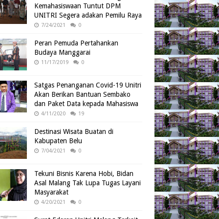
Kemahasiswaan Tuntut DPM
UNITRI Segera adakan Pemilu Raya
7/24/2021
0
Peran Pemuda Pertahankan
Budaya Manggarai
11/17/2019
0
Satgas Penanganan Covid-19 Unitri
Akan Berikan Bantuan Sembako
dan Paket Data kepada Mahasiswa
4/11/2020
19
Destinasi Wisata Buatan di
Kabupaten Belu
7/04/2021
0
Tekuni Bisnis Karena Hobi, Bidan
Asal Malang Tak Lupa Tugas Layani
Masyarakat
4/20/2021
0