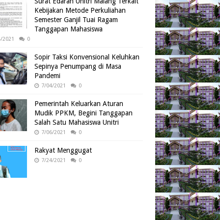
Surat Edaran Unitri Malang Terkait
Kebijakan Metode Perkuliahan
Semester Ganjil Tuai Ragam
Tanggapan Mahasiswa
4/2021
0
Sopir Taksi Konvensional Keluhkan
Sepinya Penumpang di Masa
Pandemi
7/04/2021
0
Pemerintah Keluarkan Aturan
Mudik PPKM, Begini Tanggapan
Salah Satu Mahasiswa Unitri
7/06/2021
0
Rakyat Menggugat
7/24/2021
0