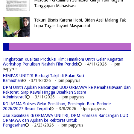
Metode Perkuliahan Semester Ganjil Tuai Ragam
Tanggapan Mahasiswa
Tekuni Bisnis Karena Hobi, Bidan Asal Malang Tak
Lupa Tugas Layani Masyarakat
Tingkatkan Kualitas Produksi Film: Himakom Unitri Gelar Kegiatan
Workshop Penulisan Naskah Film Pendek
- 4/11/2026
- lpm
papyrus
HIMPAS UNITRI Berbagi Takjil di Bulan Suci
Ramadhan
- 3/14/2026
- lpm papyrus
DPM Unitri Ajukan Rancangan UUD ORMAWA ke Kemahasiswaan dan
Rektorat, Siap Kawal Hingga Disahkan Secara
Administratif
- 3/11/2026
- lpm papyrus
KOLASMA Sukses Gelar Pemilihan, Pemimpin Baru Periode
2026/2027 Resmi Terpilih
- 3/8/2026
- lpm papyrus
Usai Sosialisasi di ORMAWA UNITRI, DPM Finalisasi Rancangan UUD
ORMAWA dan Ajukan ke Rektorat untuk
Pengesahan
- 2/23/2026
- lpm papyrus