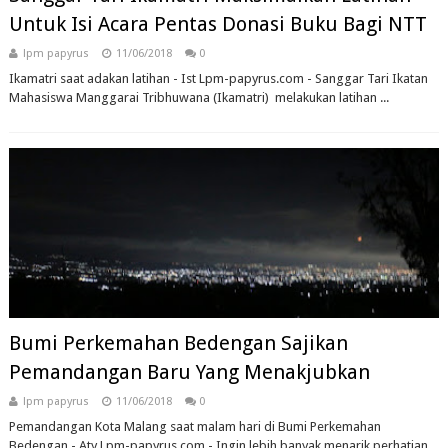
Untuk Isi Acara Pentas Donasi Buku Bagi NTT
lpm papyrus
11/06/2018
0
Ikamatri saat adakan latihan - Ist Lpm-papyrus.com - Sanggar Tari Ikatan
Mahasiswa Manggarai Tribhuwana (Ikamatri) melakukan latihan ...
Bumi Perkemahan Bedengan Sajikan
Pemandangan Baru Yang Menakjubkan
lpm papyrus
11/06/2018
0
Pemandangan Kota Malang saat malam hari di Bumi Perkemahan
Bedengan - Aty Lpm-papyrus.com - Ingin lebih banyak menarik perhatian