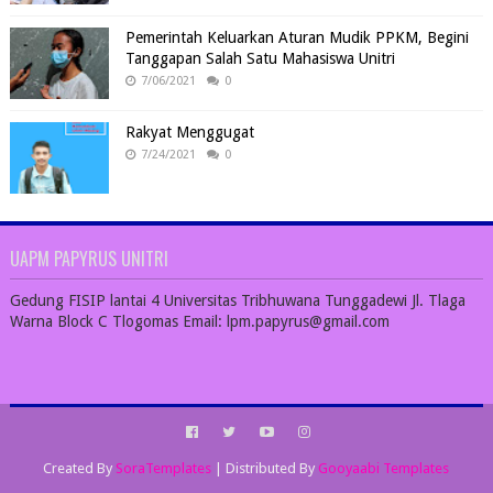
Pemerintah Keluarkan Aturan Mudik PPKM, Begini
Tanggapan Salah Satu Mahasiswa Unitri
7/06/2021
0
Rakyat Menggugat
7/24/2021
0
UAPM PAPYRUS UNITRI
Gedung FISIP lantai 4 Universitas Tribhuwana Tunggadewi Jl. Tlaga
Warna Block C Tlogomas Email: lpm.papyrus@gmail.com
Created By
SoraTemplates
| Distributed By
Gooyaabi Templates