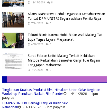
11/17/2019
8
Aliansi Mahasiswa Peduli Organisasi Kemahasiswaan
Tuntut DPM UNITRI Segera adakan Pemilu Raya
7/24/2021
0
Tekuni Bisnis Karena Hobi, Bidan Asal Malang Tak
Lupa Tugas Layani Masyarakat
4/20/2021
0
Surat Edaran Unitri Malang Terkait Kebijakan
Metode Perkuliahan Semester Ganjil Tuai Ragam
Tanggapan Mahasiswa
7/04/2021
0
Tingkatkan Kualitas Produksi Film: Himakom Unitri Gelar Kegiatan
Workshop Penulisan Naskah Film Pendek
- 4/11/2026
- lpm
papyrus
HIMPAS UNITRI Berbagi Takjil di Bulan Suci
Ramadhan
- 3/14/2026
- lpm papyrus