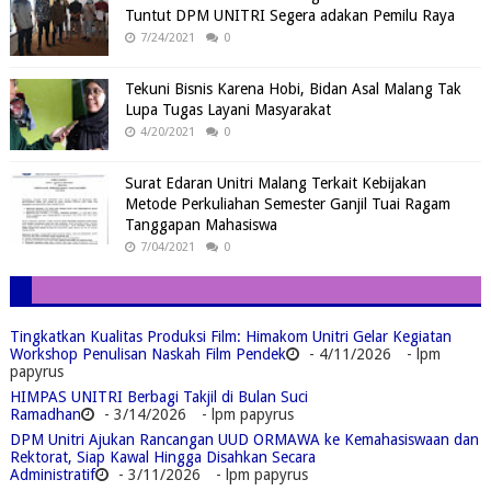
Tuntut DPM UNITRI Segera adakan Pemilu Raya
7/24/2021
0
Tekuni Bisnis Karena Hobi, Bidan Asal Malang Tak
Lupa Tugas Layani Masyarakat
4/20/2021
0
Surat Edaran Unitri Malang Terkait Kebijakan
Metode Perkuliahan Semester Ganjil Tuai Ragam
Tanggapan Mahasiswa
7/04/2021
0
Tingkatkan Kualitas Produksi Film: Himakom Unitri Gelar Kegiatan
Workshop Penulisan Naskah Film Pendek
- 4/11/2026
- lpm
papyrus
HIMPAS UNITRI Berbagi Takjil di Bulan Suci
Ramadhan
- 3/14/2026
- lpm papyrus
DPM Unitri Ajukan Rancangan UUD ORMAWA ke Kemahasiswaan dan
Rektorat, Siap Kawal Hingga Disahkan Secara
Administratif
- 3/11/2026
- lpm papyrus