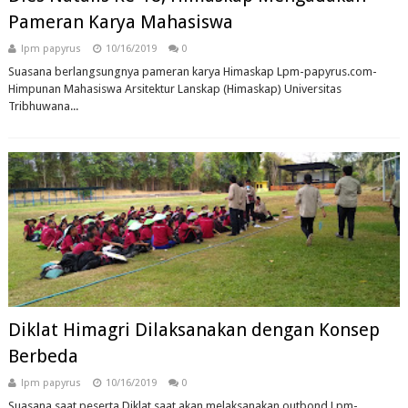
Pameran Karya Mahasiswa
lpm papyrus
10/16/2019
0
Suasana berlangsungnya pameran karya Himaskap Lpm-papyrus.com-
Himpunan Mahasiswa Arsitektur Lanskap (Himaskap) Universitas
Tribhuwana...
Diklat Himagri Dilaksanakan dengan Konsep
Berbeda
lpm papyrus
10/16/2019
0
Suasana saat peserta Diklat saat akan melaksanakan outbond Lpm-