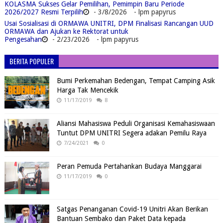
KOLASMA Sukses Gelar Pemilihan, Pemimpin Baru Periode
2026/2027 Resmi Terpilih
- 3/8/2026
- lpm papyrus
Usai Sosialisasi di ORMAWA UNITRI, DPM Finalisasi Rancangan UUD
ORMAWA dan Ajukan ke Rektorat untuk
Pengesahan
- 2/23/2026
- lpm papyrus
BERITA POPULER
Bumi Perkemahan Bedengan, Tempat Camping Asik
Harga Tak Mencekik
11/17/2019
8
Aliansi Mahasiswa Peduli Organisasi Kemahasiswaan
Tuntut DPM UNITRI Segera adakan Pemilu Raya
7/24/2021
0
Peran Pemuda Pertahankan Budaya Manggarai
11/17/2019
0
Satgas Penanganan Covid-19 Unitri Akan Berikan
Bantuan Sembako dan Paket Data kepada