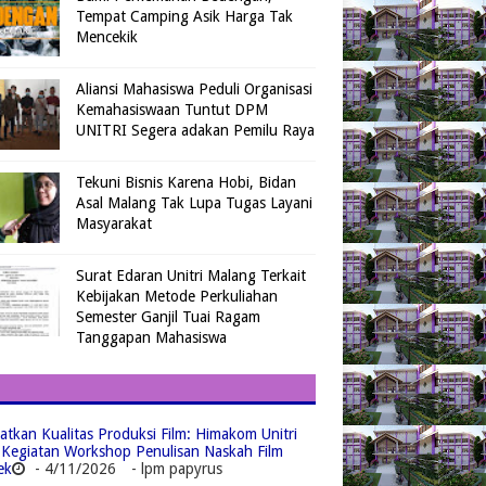
Tempat Camping Asik Harga Tak
Mencekik
Aliansi Mahasiswa Peduli Organisasi
Kemahasiswaan Tuntut DPM
UNITRI Segera adakan Pemilu Raya
Tekuni Bisnis Karena Hobi, Bidan
Asal Malang Tak Lupa Tugas Layani
Masyarakat
Surat Edaran Unitri Malang Terkait
Kebijakan Metode Perkuliahan
Semester Ganjil Tuai Ragam
Tanggapan Mahasiswa
atkan Kualitas Produksi Film: Himakom Unitri
 Kegiatan Workshop Penulisan Naskah Film
ek
- 4/11/2026
- lpm papyrus