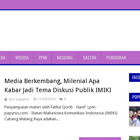
TRA
WISUDA
PPMI
NASIONAL
SASTRA
PENDIDIKAN
FAC
Media Berkembang, Milenial Apa
Kabar Jadi Tema Diskusi Publik IMIKI
POP
lpm papyrus
11/29/2019
0
Penyampaian materi oleh Fathul Qorib - Hanif Lpm-
papyrus.com - Ikatan Mahasiswa Komunikasi Indonesia (IMIKI)
Cabang Malang Raya adakan...