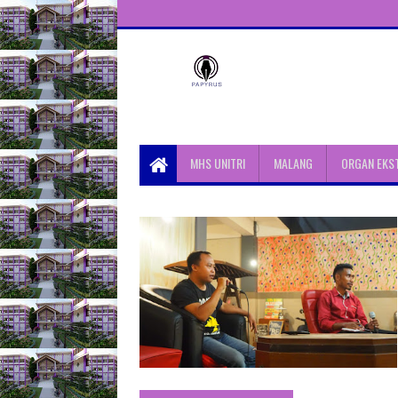
Unit Aktivitas Pers Mahasiswa
Papyrus Unitri
MHS UNITRI
MALANG
ORGAN EKS