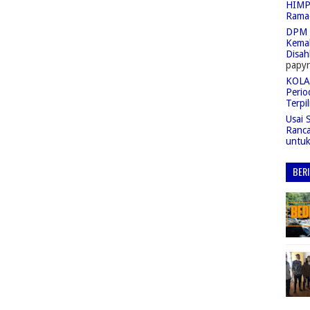
HIMPA
Rama
DPM 
Kemah
Disah
papyr
KOLAS
Perio
Terpil
Usai 
Ranc
untu
BER