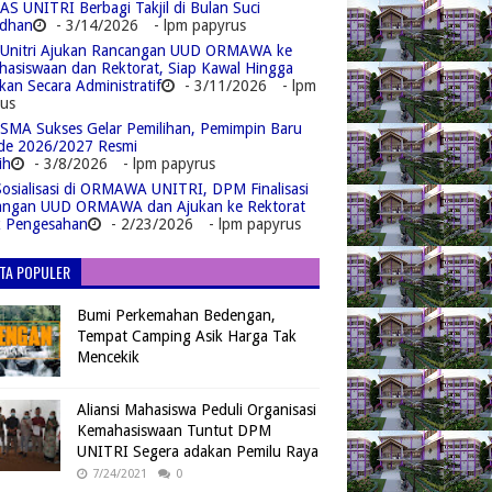
S UNITRI Berbagi Takjil di Bulan Suci
dhan
- 3/14/2026
- lpm papyrus
Unitri Ajukan Rancangan UUD ORMAWA ke
asiswaan dan Rektorat, Siap Kawal Hingga
kan Secara Administratif
- 3/11/2026
- lpm
us
MA Sukses Gelar Pemilihan, Pemimpin Baru
de 2026/2027 Resmi
ih
- 3/8/2026
- lpm papyrus
Sosialisasi di ORMAWA UNITRI, DPM Finalisasi
angan UUD ORMAWA dan Ajukan ke Rektorat
k Pengesahan
- 2/23/2026
- lpm papyrus
ITA POPULER
Bumi Perkemahan Bedengan,
Tempat Camping Asik Harga Tak
Mencekik
Aliansi Mahasiswa Peduli Organisasi
Kemahasiswaan Tuntut DPM
UNITRI Segera adakan Pemilu Raya
7/24/2021
0