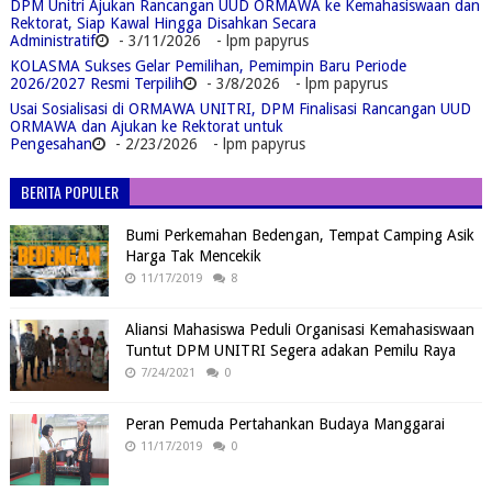
DPM Unitri Ajukan Rancangan UUD ORMAWA ke Kemahasiswaan dan
Rektorat, Siap Kawal Hingga Disahkan Secara
Administratif
- 3/11/2026
- lpm papyrus
KOLASMA Sukses Gelar Pemilihan, Pemimpin Baru Periode
2026/2027 Resmi Terpilih
- 3/8/2026
- lpm papyrus
Usai Sosialisasi di ORMAWA UNITRI, DPM Finalisasi Rancangan UUD
ORMAWA dan Ajukan ke Rektorat untuk
Pengesahan
- 2/23/2026
- lpm papyrus
BERITA POPULER
Bumi Perkemahan Bedengan, Tempat Camping Asik
Harga Tak Mencekik
11/17/2019
8
Aliansi Mahasiswa Peduli Organisasi Kemahasiswaan
Tuntut DPM UNITRI Segera adakan Pemilu Raya
7/24/2021
0
Peran Pemuda Pertahankan Budaya Manggarai
11/17/2019
0