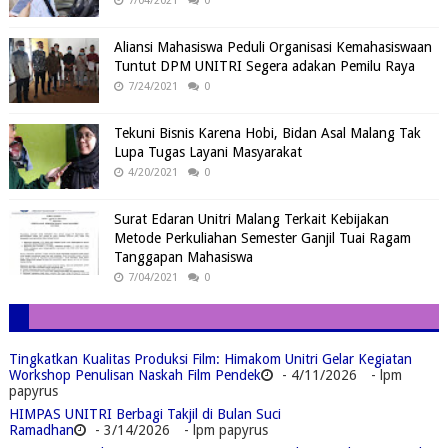
7/04/2021
0
Aliansi Mahasiswa Peduli Organisasi Kemahasiswaan
Tuntut DPM UNITRI Segera adakan Pemilu Raya
7/24/2021
0
Tekuni Bisnis Karena Hobi, Bidan Asal Malang Tak
Lupa Tugas Layani Masyarakat
4/20/2021
0
Surat Edaran Unitri Malang Terkait Kebijakan
Metode Perkuliahan Semester Ganjil Tuai Ragam
Tanggapan Mahasiswa
7/04/2021
0
Tingkatkan Kualitas Produksi Film: Himakom Unitri Gelar Kegiatan
Workshop Penulisan Naskah Film Pendek
- 4/11/2026
- lpm
papyrus
HIMPAS UNITRI Berbagi Takjil di Bulan Suci
Ramadhan
- 3/14/2026
- lpm papyrus