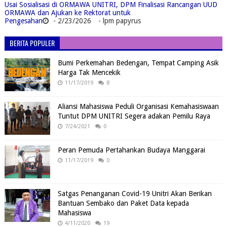
Usai Sosialisasi di ORMAWA UNITRI, DPM Finalisasi Rancangan UUD
ORMAWA dan Ajukan ke Rektorat untuk
Pengesahan
- 2/23/2026
- lpm papyrus
BERITA POPULER
Bumi Perkemahan Bedengan, Tempat Camping Asik
Harga Tak Mencekik
11/17/2019
8
Aliansi Mahasiswa Peduli Organisasi Kemahasiswaan
Tuntut DPM UNITRI Segera adakan Pemilu Raya
7/24/2021
0
Peran Pemuda Pertahankan Budaya Manggarai
11/17/2019
0
Satgas Penanganan Covid-19 Unitri Akan Berikan
Bantuan Sembako dan Paket Data kepada
Mahasiswa
4/11/2020
19