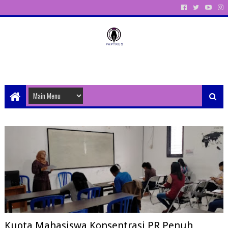
Unit Aktivitas Pers Mahasiswa Papyrus Unitri
Kuota Mahasiswa Konsentrasi PR Penuh,