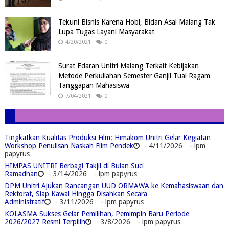
Tekuni Bisnis Karena Hobi, Bidan Asal Malang Tak
Lupa Tugas Layani Masyarakat
4/20/2021
0
Surat Edaran Unitri Malang Terkait Kebijakan
Metode Perkuliahan Semester Ganjil Tuai Ragam
Tanggapan Mahasiswa
7/04/2021
0
Tingkatkan Kualitas Produksi Film: Himakom Unitri Gelar Kegiatan
Workshop Penulisan Naskah Film Pendek
- 4/11/2026
- lpm
papyrus
HIMPAS UNITRI Berbagi Takjil di Bulan Suci
Ramadhan
- 3/14/2026
- lpm papyrus
DPM Unitri Ajukan Rancangan UUD ORMAWA ke Kemahasiswaan dan
Rektorat, Siap Kawal Hingga Disahkan Secara
Administratif
- 3/11/2026
- lpm papyrus
KOLASMA Sukses Gelar Pemilihan, Pemimpin Baru Periode
2026/2027 Resmi Terpilih
- 3/8/2026
- lpm papyrus