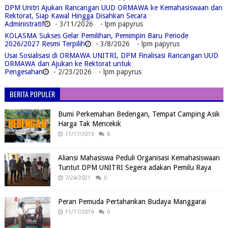
DPM Unitri Ajukan Rancangan UUD ORMAWA ke Kemahasiswaan dan
Rektorat, Siap Kawal Hingga Disahkan Secara
Administratif
- 3/11/2026
- lpm papyrus
KOLASMA Sukses Gelar Pemilihan, Pemimpin Baru Periode
2026/2027 Resmi Terpilih
- 3/8/2026
- lpm papyrus
Usai Sosialisasi di ORMAWA UNITRI, DPM Finalisasi Rancangan UUD
ORMAWA dan Ajukan ke Rektorat untuk
Pengesahan
- 2/23/2026
- lpm papyrus
BERITA POPULER
Bumi Perkemahan Bedengan, Tempat Camping Asik
Harga Tak Mencekik
11/17/2019
8
Aliansi Mahasiswa Peduli Organisasi Kemahasiswaan
Tuntut DPM UNITRI Segera adakan Pemilu Raya
7/24/2021
0
Peran Pemuda Pertahankan Budaya Manggarai
11/17/2019
0