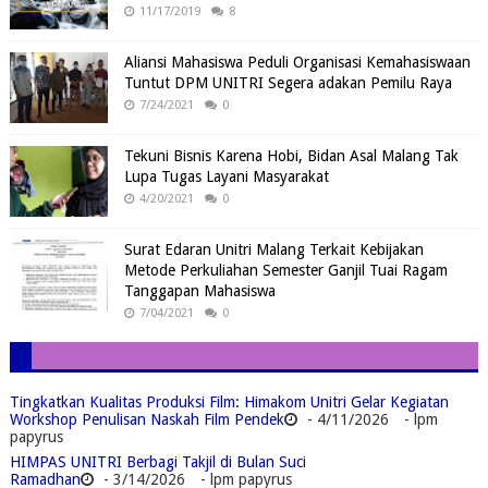
11/17/2019
8
Aliansi Mahasiswa Peduli Organisasi Kemahasiswaan
Tuntut DPM UNITRI Segera adakan Pemilu Raya
7/24/2021
0
Tekuni Bisnis Karena Hobi, Bidan Asal Malang Tak
Lupa Tugas Layani Masyarakat
4/20/2021
0
Surat Edaran Unitri Malang Terkait Kebijakan
Metode Perkuliahan Semester Ganjil Tuai Ragam
Tanggapan Mahasiswa
7/04/2021
0
Tingkatkan Kualitas Produksi Film: Himakom Unitri Gelar Kegiatan
Workshop Penulisan Naskah Film Pendek
- 4/11/2026
- lpm
papyrus
HIMPAS UNITRI Berbagi Takjil di Bulan Suci
Ramadhan
- 3/14/2026
- lpm papyrus