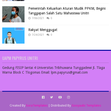
Pemerintah Keluarkan Aturan Mudik PPKM, Begini
Tanggapan Salah Satu Mahasiswa Unitri
7/06/2021
0
Rakyat Menggugat
7/24/2021
0
UAPM PAPYRUS UNITRI
Gedung FISIP lantai 4 Universitas Tribhuwana Tunggadewi Jl. Tlaga
Warna Block C Tlogomas Email: lpm.papyrus@gmail.com
Created By
SoraTemplates
| Distributed By
Gooyaabi Templates