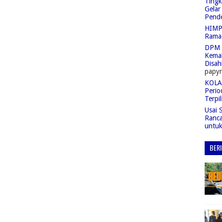
Tingk
Gelar
Pend
HIMPA
Rama
DPM 
Kemah
Disah
papyr
KOLAS
Perio
Terpil
Usai 
Ranc
untu
BER