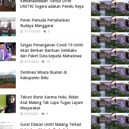
Kemahasiswaan Tuntut DPM
UNITRI Segera adakan Pemilu Raya
Peran Pemuda Pertahankan
Budaya Manggarai
11/17/2019
0
Satgas Penanganan Covid-19 Unitri
Akan Berikan Bantuan Sembako
dan Paket Data kepada Mahasiswa
4/11/2020
19
Destinasi Wisata Buatan di
Kabupaten Belu
Tekuni Bisnis Karena Hobi, Bidan
Asal Malang Tak Lupa Tugas Layani
Masyarakat
4/20/2021
0
Surat Edaran Unitri Malang Terkait