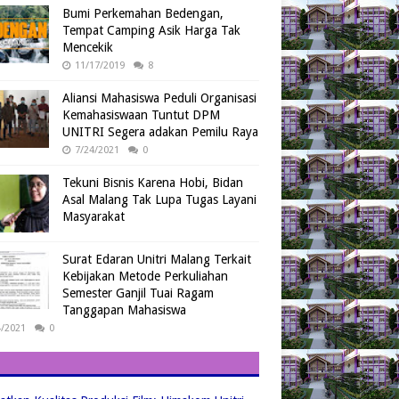
Bumi Perkemahan Bedengan,
Tempat Camping Asik Harga Tak
Mencekik
11/17/2019
8
Aliansi Mahasiswa Peduli Organisasi
Kemahasiswaan Tuntut DPM
UNITRI Segera adakan Pemilu Raya
7/24/2021
0
Tekuni Bisnis Karena Hobi, Bidan
Asal Malang Tak Lupa Tugas Layani
Masyarakat
Surat Edaran Unitri Malang Terkait
Kebijakan Metode Perkuliahan
Semester Ganjil Tuai Ragam
Tanggapan Mahasiswa
4/2021
0