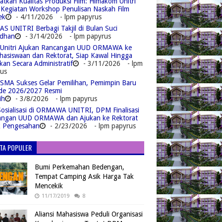
atkan Kualitas Produksi Film: Himakom Unitri
 Kegiatan Workshop Penulisan Naskah Film
ek
- 4/11/2026
- lpm papyrus
S UNITRI Berbagi Takjil di Bulan Suci
dhan
- 3/14/2026
- lpm papyrus
Unitri Ajukan Rancangan UUD ORMAWA ke
asiswaan dan Rektorat, Siap Kawal Hingga
kan Secara Administratif
- 3/11/2026
- lpm
us
MA Sukses Gelar Pemilihan, Pemimpin Baru
de 2026/2027 Resmi
ih
- 3/8/2026
- lpm papyrus
Sosialisasi di ORMAWA UNITRI, DPM Finalisasi
angan UUD ORMAWA dan Ajukan ke Rektorat
k Pengesahan
- 2/23/2026
- lpm papyrus
ITA POPULER
Bumi Perkemahan Bedengan,
Tempat Camping Asik Harga Tak
Mencekik
11/17/2019
8
Aliansi Mahasiswa Peduli Organisasi