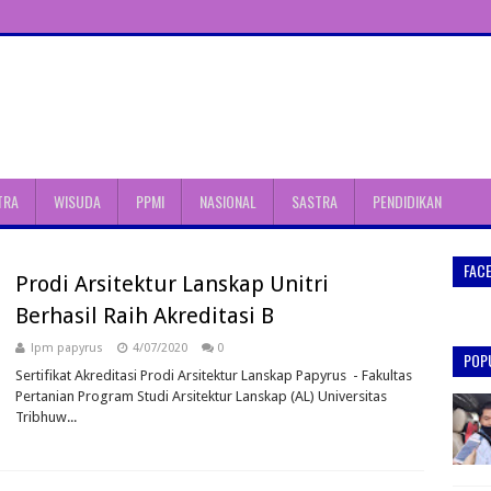
TRA
WISUDA
PPMI
NASIONAL
SASTRA
PENDIDIKAN
FAC
Prodi Arsitektur Lanskap Unitri
Berhasil Raih Akreditasi B
lpm papyrus
4/07/2020
0
POP
Sertifikat Akreditasi Prodi Arsitektur Lanskap Papyrus - Fakultas
Pertanian Program Studi Arsitektur Lanskap (AL) Universitas
Tribhuw...