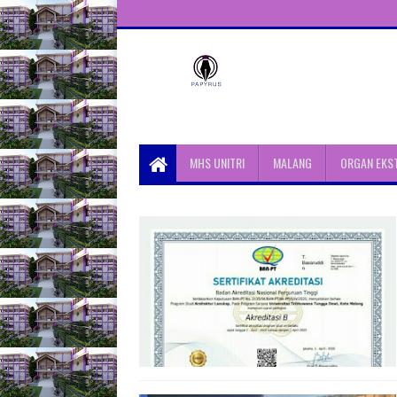
Unit Aktivitas Pers Mahasiswa
Papyrus Unitri
MHS UNITRI
MALANG
ORGAN EKS