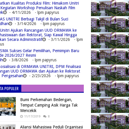
atkan Kualitas Produksi Film: Himakom Unitri
 Kegiatan Workshop Penulisan Naskah Film
ek
- 4/11/2026
- lpm papyrus
S UNITRI Berbagi Takjil di Bulan Suci
dhan
- 3/14/2026
- lpm papyrus
Unitri Ajukan Rancangan UUD ORMAWA ke
asiswaan dan Rektorat, Siap Kawal Hingga
kan Secara Administratif
- 3/11/2026
- lpm
us
MA Sukses Gelar Pemilihan, Pemimpin Baru
de 2026/2027 Resmi
ih
- 3/8/2026
- lpm papyrus
Sosialisasi di ORMAWA UNITRI, DPM Finalisasi
angan UUD ORMAWA dan Ajukan ke Rektorat
k Pengesahan
- 2/23/2026
- lpm papyrus
ITA POPULER
Bumi Perkemahan Bedengan,
Tempat Camping Asik Harga Tak
Mencekik
11/17/2019
8
Aliansi Mahasiswa Peduli Organisasi