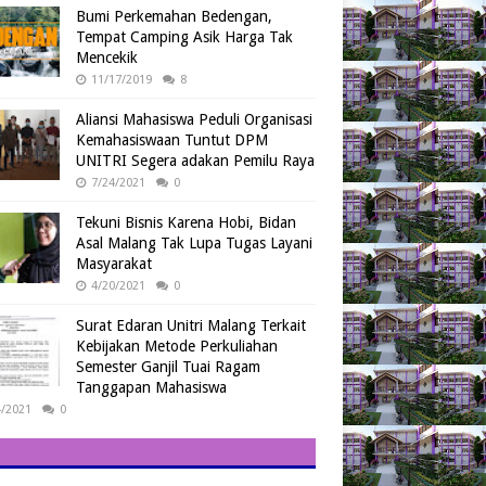
Bumi Perkemahan Bedengan,
Tempat Camping Asik Harga Tak
Mencekik
11/17/2019
8
Aliansi Mahasiswa Peduli Organisasi
Kemahasiswaan Tuntut DPM
UNITRI Segera adakan Pemilu Raya
7/24/2021
0
Tekuni Bisnis Karena Hobi, Bidan
Asal Malang Tak Lupa Tugas Layani
Masyarakat
4/20/2021
0
Surat Edaran Unitri Malang Terkait
Kebijakan Metode Perkuliahan
Semester Ganjil Tuai Ragam
Tanggapan Mahasiswa
4/2021
0