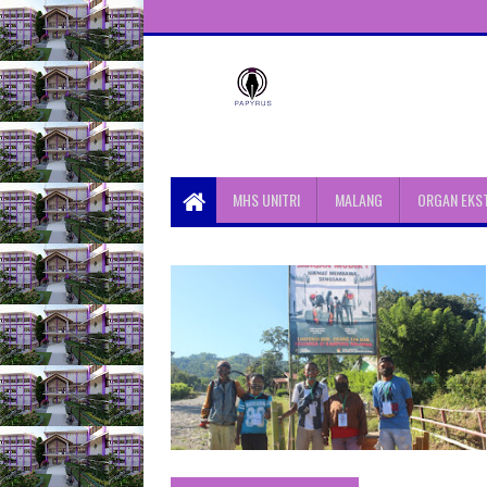
Unit Aktivitas Pers Mahasiswa
Papyrus Unitri
MHS UNITRI
MALANG
ORGAN EKS