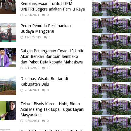
Kemahasiswaan Tuntut DPM
UNITRI Segera adakan Pemilu Raya
7/24/2021
0
Peran Pemuda Pertahankan
Budaya Manggarai
11/17/2019
0
Satgas Penanganan Covid-19 Unitri
Akan Berikan Bantuan Sembako
dan Paket Data kepada Mahasiswa
4/11/2020
19
Destinasi Wisata Buatan di
Kabupaten Belu
7/04/2021
0
Tekuni Bisnis Karena Hobi, Bidan
Asal Malang Tak Lupa Tugas Layani
Masyarakat
4/20/2021
0