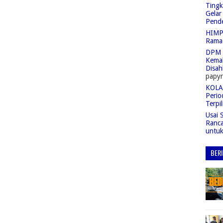
Tingk
Gelar
Pend
HIMPA
Rama
DPM 
Kemah
Disah
papyr
KOLAS
Perio
Terpil
Usai 
Ranc
untu
BER