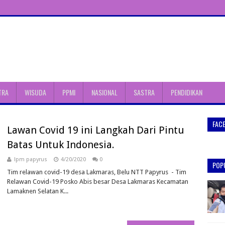
TRA
WISUDA
PPMI
NASIONAL
SASTRA
PENDIDIKAN
FAC
Lawan Covid 19 ini Langkah Dari Pintu
Batas Untuk Indonesia.
lpm papyrus
4/20/2020
0
POP
Tim relawan covid-19 desa Lakmaras, Belu NTT Papyrus - Tim
Relawan Covid-19 Posko Abis besar Desa Lakmaras Kecamatan
Lamaknen Selatan K...