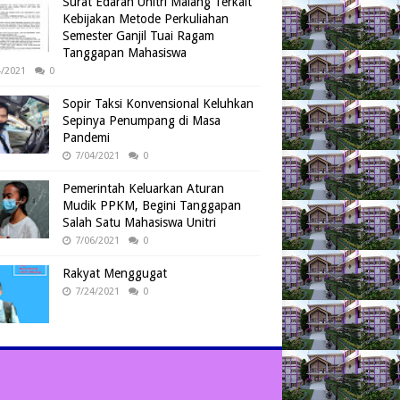
Surat Edaran Unitri Malang Terkait
Kebijakan Metode Perkuliahan
Semester Ganjil Tuai Ragam
Tanggapan Mahasiswa
4/2021
0
Sopir Taksi Konvensional Keluhkan
Sepinya Penumpang di Masa
Pandemi
7/04/2021
0
Pemerintah Keluarkan Aturan
Mudik PPKM, Begini Tanggapan
Salah Satu Mahasiswa Unitri
7/06/2021
0
Rakyat Menggugat
7/24/2021
0