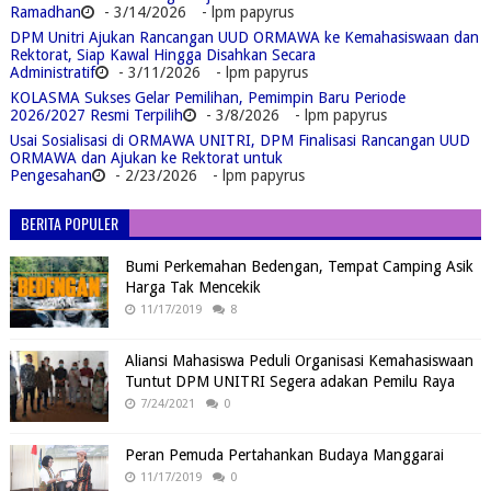
Ramadhan
- 3/14/2026
- lpm papyrus
DPM Unitri Ajukan Rancangan UUD ORMAWA ke Kemahasiswaan dan
Rektorat, Siap Kawal Hingga Disahkan Secara
Administratif
- 3/11/2026
- lpm papyrus
KOLASMA Sukses Gelar Pemilihan, Pemimpin Baru Periode
2026/2027 Resmi Terpilih
- 3/8/2026
- lpm papyrus
Usai Sosialisasi di ORMAWA UNITRI, DPM Finalisasi Rancangan UUD
ORMAWA dan Ajukan ke Rektorat untuk
Pengesahan
- 2/23/2026
- lpm papyrus
BERITA POPULER
Bumi Perkemahan Bedengan, Tempat Camping Asik
Harga Tak Mencekik
11/17/2019
8
Aliansi Mahasiswa Peduli Organisasi Kemahasiswaan
Tuntut DPM UNITRI Segera adakan Pemilu Raya
7/24/2021
0
Peran Pemuda Pertahankan Budaya Manggarai
11/17/2019
0