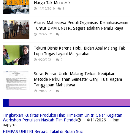
Harga Tak Mencekik
11/17/2019
8
Aliansi Mahasiswa Peduli Organisasi Kemahasiswaan
Tuntut DPM UNITRI Segera adakan Pemilu Raya
7/24/2021
0
Tekuni Bisnis Karena Hobi, Bidan Asal Malang Tak
Lupa Tugas Layani Masyarakat
4/20/2021
0
Surat Edaran Unitri Malang Terkait Kebijakan
Metode Perkuliahan Semester Ganjil Tuai Ragam
Tanggapan Mahasiswa
7/04/2021
0
Tingkatkan Kualitas Produksi Film: Himakom Unitri Gelar Kegiatan
Workshop Penulisan Naskah Film Pendek
- 4/11/2026
- lpm
papyrus
HIMPAS UNITRI Berbagi Takjil di Bulan Suci