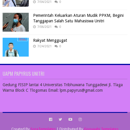
7/04/2021
0
Pemerintah Keluarkan Aturan Mudik PPKM, Begini
Tanggapan Salah Satu Mahasiswa Unitri
7/06/2021
0
Rakyat Menggugat
7/24/2021
0
UAPM PAPYRUS UNITRI
Gedung FISIP lantai 4 Universitas Tribhuwana Tunggadewi Jl. Tlaga
Warna Block C Tlogomas Email: lpm.papyrus@gmail.com
Created By
SoraTemplates
| Distributed By
Gooyaabi Templates