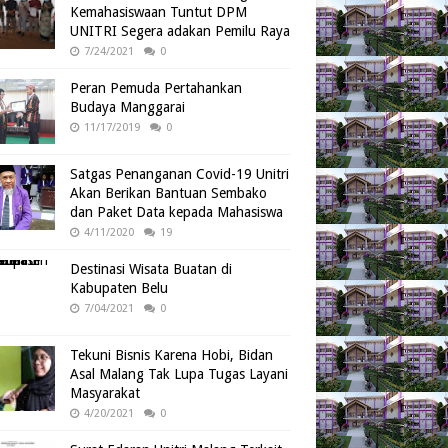
Kemahasiswaan Tuntut DPM
UNITRI Segera adakan Pemilu Raya
7/24/2021
0
Peran Pemuda Pertahankan
Budaya Manggarai
11/17/2019
0
Satgas Penanganan Covid-19 Unitri
Akan Berikan Bantuan Sembako
dan Paket Data kepada Mahasiswa
4/11/2020
19
Destinasi Wisata Buatan di
Kabupaten Belu
7/04/2021
0
Tekuni Bisnis Karena Hobi, Bidan
Asal Malang Tak Lupa Tugas Layani
Masyarakat
4/20/2021
0