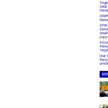
Tingk
Gelar
Pend
HIMPA
Rama
DPM 
Kemah
Disah
papyr
KOLAS
Perio
Terpil
Usai 
Ranc
untu
BER