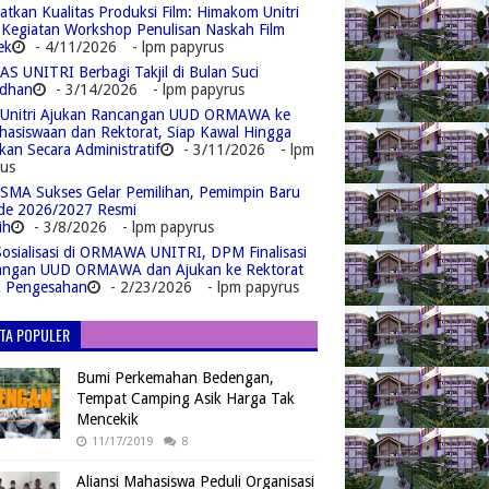
atkan Kualitas Produksi Film: Himakom Unitri
 Kegiatan Workshop Penulisan Naskah Film
ek
- 4/11/2026
- lpm papyrus
S UNITRI Berbagi Takjil di Bulan Suci
dhan
- 3/14/2026
- lpm papyrus
Unitri Ajukan Rancangan UUD ORMAWA ke
asiswaan dan Rektorat, Siap Kawal Hingga
kan Secara Administratif
- 3/11/2026
- lpm
us
MA Sukses Gelar Pemilihan, Pemimpin Baru
de 2026/2027 Resmi
ih
- 3/8/2026
- lpm papyrus
Sosialisasi di ORMAWA UNITRI, DPM Finalisasi
angan UUD ORMAWA dan Ajukan ke Rektorat
k Pengesahan
- 2/23/2026
- lpm papyrus
ITA POPULER
Bumi Perkemahan Bedengan,
Tempat Camping Asik Harga Tak
Mencekik
11/17/2019
8
Aliansi Mahasiswa Peduli Organisasi