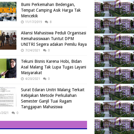
Bumi Perkemahan Bedengan,
Tempat Camping Asik Harga Tak
Mencekik
11/17/2019
8
Aliansi Mahasiswa Peduli Organisasi
Kemahasiswaan Tuntut DPM
UNITRI Segera adakan Pemilu Raya
7/24/2021
0
Tekuni Bisnis Karena Hobi, Bidan
Asal Malang Tak Lupa Tugas Layani
Masyarakat
4/20/2021
0
Surat Edaran Unitri Malang Terkait
Kebijakan Metode Perkuliahan
Semester Ganjil Tuai Ragam
Tanggapan Mahasiswa
4/2021
0