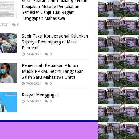
Surat Edaran Unitri Malang Terkait
Kebijakan Metode Perkuliahan
Semester Ganjil Tuai Ragam
Tanggapan Mahasiswa
4/2021
0
Sopir Taksi Konvensional Keluhkan
Sepinya Penumpang di Masa
Pandemi
7/04/2021
0
Pemerintah Keluarkan Aturan
Mudik PPKM, Begini Tanggapan
Salah Satu Mahasiswa Unitri
7/06/2021
0
Rakyat Menggugat
7/24/2021
0