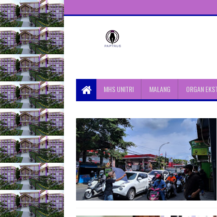
Unit Aktivitas Pers Mahasiswa
Papyrus Unitri
MHS UNITRI
MALANG
ORGAN EKS