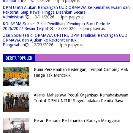
Ramadhan
- 3/14/2026
- lpm papyrus
DPM Unitri Ajukan Rancangan UUD ORMAWA ke Kemahasiswaan dan
Rektorat, Siap Kawal Hingga Disahkan Secara
Administratif
- 3/11/2026
- lpm papyrus
KOLASMA Sukses Gelar Pemilihan, Pemimpin Baru Periode
2026/2027 Resmi Terpilih
- 3/8/2026
- lpm papyrus
Usai Sosialisasi di ORMAWA UNITRI, DPM Finalisasi Rancangan UUD
ORMAWA dan Ajukan ke Rektorat untuk
Pengesahan
- 2/23/2026
- lpm papyrus
BERITA POPULER
Bumi Perkemahan Bedengan, Tempat Camping Asik
Harga Tak Mencekik
Aliansi Mahasiswa Peduli Organisasi Kemahasiswaan
Tuntut DPM UNITRI Segera adakan Pemilu Raya
Peran Pemuda Pertahankan Budaya Manggarai