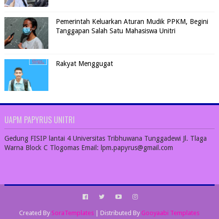
Pemerintah Keluarkan Aturan Mudik PPKM, Begini
Tanggapan Salah Satu Mahasiswa Unitri
Rakyat Menggugat
UAPM PAPYRUS UNITRI
Gedung FISIP lantai 4 Universitas Tribhuwana Tunggadewi Jl. Tlaga
Warna Block C Tlogomas Email: lpm.papyrus@gmail.com
Created By
SoraTemplates
| Distributed By
Gooyaabi Templates