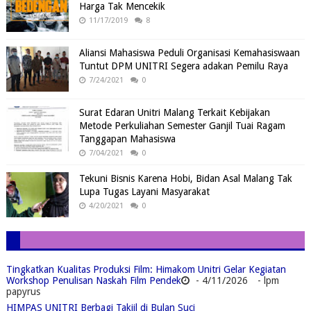
Harga Tak Mencekik
11/17/2019
8
Aliansi Mahasiswa Peduli Organisasi Kemahasiswaan
Tuntut DPM UNITRI Segera adakan Pemilu Raya
7/24/2021
0
Surat Edaran Unitri Malang Terkait Kebijakan
Metode Perkuliahan Semester Ganjil Tuai Ragam
Tanggapan Mahasiswa
7/04/2021
0
Tekuni Bisnis Karena Hobi, Bidan Asal Malang Tak
Lupa Tugas Layani Masyarakat
4/20/2021
0
Tingkatkan Kualitas Produksi Film: Himakom Unitri Gelar Kegiatan
Workshop Penulisan Naskah Film Pendek
- 4/11/2026
- lpm
papyrus
HIMPAS UNITRI Berbagi Takjil di Bulan Suci