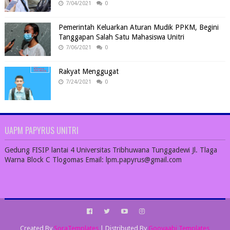
7/04/2021
0
Pemerintah Keluarkan Aturan Mudik PPKM, Begini
Tanggapan Salah Satu Mahasiswa Unitri
7/06/2021
0
Rakyat Menggugat
7/24/2021
0
UAPM PAPYRUS UNITRI
Gedung FISIP lantai 4 Universitas Tribhuwana Tunggadewi Jl. Tlaga
Warna Block C Tlogomas Email: lpm.papyrus@gmail.com
Created By
SoraTemplates
| Distributed By
Gooyaabi Templates