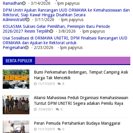
Ramadhan
- 3/14/2026
- lpm papyrus
DPM Unitri Ajukan Rancangan UUD ORMAWA ke Kemahasiswaan dan
Rektorat, Siap Kawal Hingga Disahkan Secara
Administratif
- 3/11/2026
- lpm papyrus
KOLASMA Sukses Gelar Pemilihan, Pemimpin Baru Periode
2026/2027 Resmi Terpilih
- 3/8/2026
- lpm papyrus
Usai Sosialisasi di ORMAWA UNITRI, DPM Finalisasi Rancangan UUD
ORMAWA dan Ajukan ke Rektorat untuk
Pengesahan
- 2/23/2026
- lpm papyrus
BERITA POPULER
Bumi Perkemahan Bedengan, Tempat Camping Asik
Harga Tak Mencekik
11/17/2019
8
Aliansi Mahasiswa Peduli Organisasi Kemahasiswaan
Tuntut DPM UNITRI Segera adakan Pemilu Raya
7/24/2021
0
Peran Pemuda Pertahankan Budaya Manggarai
11/17/2019
0