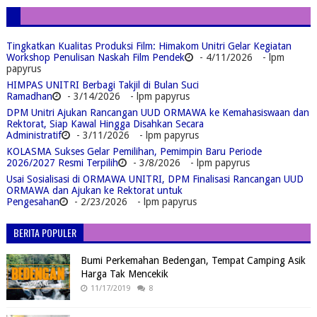
Tingkatkan Kualitas Produksi Film: Himakom Unitri Gelar Kegiatan
Workshop Penulisan Naskah Film Pendek
- 4/11/2026
- lpm
papyrus
HIMPAS UNITRI Berbagi Takjil di Bulan Suci
Ramadhan
- 3/14/2026
- lpm papyrus
DPM Unitri Ajukan Rancangan UUD ORMAWA ke Kemahasiswaan dan
Rektorat, Siap Kawal Hingga Disahkan Secara
Administratif
- 3/11/2026
- lpm papyrus
KOLASMA Sukses Gelar Pemilihan, Pemimpin Baru Periode
2026/2027 Resmi Terpilih
- 3/8/2026
- lpm papyrus
Usai Sosialisasi di ORMAWA UNITRI, DPM Finalisasi Rancangan UUD
ORMAWA dan Ajukan ke Rektorat untuk
Pengesahan
- 2/23/2026
- lpm papyrus
BERITA POPULER
Bumi Perkemahan Bedengan, Tempat Camping Asik
Harga Tak Mencekik
11/17/2019
8