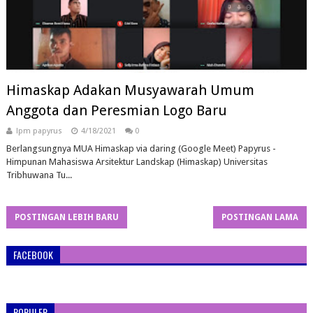
Himaskap Adakan Musyawarah Umum
Anggota dan Peresmian Logo Baru
lpm papyrus
4/18/2021
0
Berlangsungnya MUA Himaskap via daring (Google Meet) Papyrus -
Himpunan Mahasiswa Arsitektur Landskap (Himaskap) Universitas
Tribhuwana Tu...
POSTINGAN LEBIH BARU
POSTINGAN LAMA
FACEBOOK
POPULER