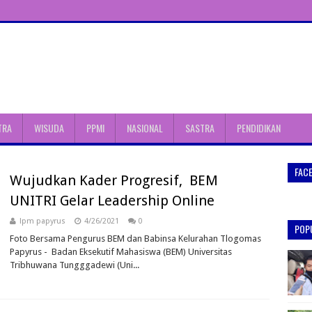
TRA
WISUDA
PPMI
NASIONAL
SASTRA
PENDIDIKAN
FAC
Wujudkan Kader Progresif, BEM
UNITRI Gelar Leadership Online
lpm papyrus
4/26/2021
0
POP
Foto Bersama Pengurus BEM dan Babinsa Kelurahan Tlogomas
Papyrus - Badan Eksekutif Mahasiswa (BEM) Universitas
Tribhuwana Tungggadewi (Uni...