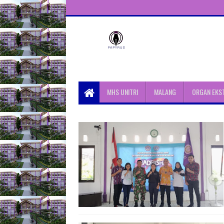
Unit Aktivitas Pers Mahasiswa
Papyrus Unitri
MHS UNITRI
MALANG
ORGAN EKS