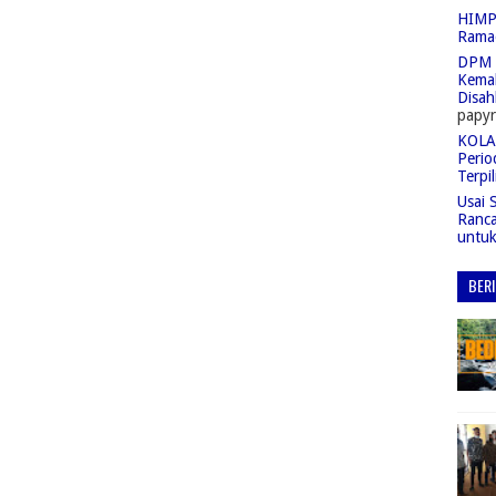
HIMPA
Rama
DPM 
Kemah
Disah
papyr
KOLAS
Perio
Terpil
Usai 
Ranc
untu
BER