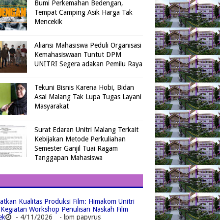
Bumi Perkemahan Bedengan,
Tempat Camping Asik Harga Tak
Mencekik
Aliansi Mahasiswa Peduli Organisasi
Kemahasiswaan Tuntut DPM
UNITRI Segera adakan Pemilu Raya
Tekuni Bisnis Karena Hobi, Bidan
Asal Malang Tak Lupa Tugas Layani
Masyarakat
Surat Edaran Unitri Malang Terkait
Kebijakan Metode Perkuliahan
Semester Ganjil Tuai Ragam
Tanggapan Mahasiswa
atkan Kualitas Produksi Film: Himakom Unitri
 Kegiatan Workshop Penulisan Naskah Film
ek
- 4/11/2026
- lpm papyrus