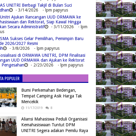
S UNITRI Berbagi Takjil di Bulan Suci
dhan
- 3/14/2026
- lpm papyrus
Unitri Ajukan Rancangan UUD ORMAWA ke
asiswaan dan Rektorat, Siap Kawal Hingga
kan Secara Administratif
- 3/11/2026
- lpm
us
MA Sukses Gelar Pemilihan, Pemimpin Baru
de 2026/2027 Resmi
ih
- 3/8/2026
- lpm papyrus
Sosialisasi di ORMAWA UNITRI, DPM Finalisasi
angan UUD ORMAWA dan Ajukan ke Rektorat
k Pengesahan
- 2/23/2026
- lpm papyrus
ITA POPULER
Bumi Perkemahan Bedengan,
Tempat Camping Asik Harga Tak
Mencekik
11/17/2019
8
Aliansi Mahasiswa Peduli Organisasi
Kemahasiswaan Tuntut DPM
UNITRI Segera adakan Pemilu Raya