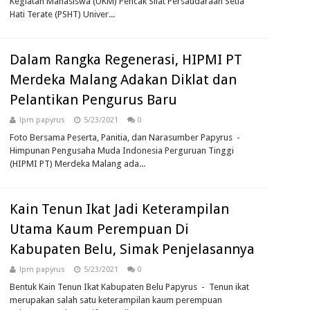
Kegiatan Mahasiswa (UKM) Pencak Silat Persaudaraan Setia
Hati Terate (PSHT) Univer...
Dalam Rangka Regenerasi, HIPMI PT
Merdeka Malang Adakan Diklat dan
Pelantikan Pengurus Baru
lpm papyrus
5/23/2021
0
Foto Bersama Peserta, Panitia, dan Narasumber Papyrus -
Himpunan Pengusaha Muda Indonesia Perguruan Tinggi
(HIPMI PT) Merdeka Malang ada...
Kain Tenun Ikat Jadi Keterampilan
Utama Kaum Perempuan Di
Kabupaten Belu, Simak Penjelasannya
lpm papyrus
5/23/2021
0
Bentuk Kain Tenun Ikat Kabupaten Belu Papyrus - Tenun ikat
merupakan salah satu keterampilan kaum perempuan