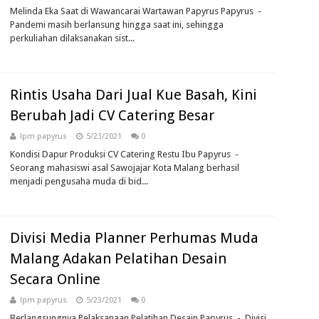
Melinda Eka Saat di Wawancarai Wartawan Papyrus Papyrus -
Pandemi masih berlansung hingga saat ini, sehingga
perkuliahan dilaksanakan sist...
Rintis Usaha Dari Jual Kue Basah, Kini
Berubah Jadi CV Catering Besar
lpm papyrus
5/23/2021
0
Kondisi Dapur Produksi CV Catering Restu Ibu Papyrus -
Seorang mahasiswi asal Sawojajar Kota Malang berhasil
menjadi pengusaha muda di bid...
Divisi Media Planner Perhumas Muda
Malang Adakan Pelatihan Desain
Secara Online
lpm papyrus
5/23/2021
0
Berlangsungnya Pelaksanaan Pelatihan Desain Papyrus - Divisi