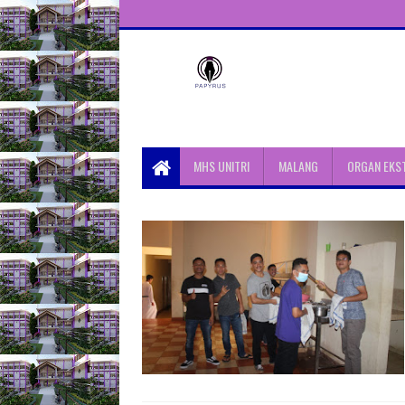
Unit Aktivitas Pers Mahasiswa
Papyrus Unitri
MHS UNITRI
MALANG
ORGAN EKS