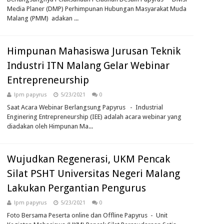
Media Planer (DMP) Perhimpunan Hubungan Masyarakat Muda
Malang (PMM) adakan ...
Himpunan Mahasiswa Jurusan Teknik
Industri ITN Malang Gelar Webinar
Entrepreneurship
lpm papyrus
5/23/2021
0
Saat Acara Webinar Berlangsung Papyrus - Industrial
Enginering Entrepreneurship (IEE) adalah acara webinar yang
diadakan oleh Himpunan Ma...
Wujudkan Regenerasi, UKM Pencak
Silat PSHT Universitas Negeri Malang
Lakukan Pergantian Pengurus
lpm papyrus
5/23/2021
0
Foto Bersama Peserta online dan Offline Papyrus - Unit