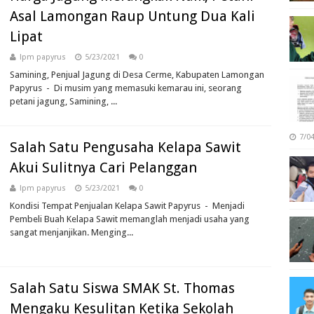
Asal Lamongan Raup Untung Dua Kali
Lipat
lpm papyrus
5/23/2021
0
Samining, Penjual Jagung di Desa Cerme, Kabupaten Lamongan
Papyrus - Di musim yang memasuki kemarau ini, seorang
petani jagung, Samining, ...
7/0
Salah Satu Pengusaha Kelapa Sawit
Akui Sulitnya Cari Pelanggan
lpm papyrus
5/23/2021
0
Kondisi Tempat Penjualan Kelapa Sawit Papyrus - Menjadi
Pembeli Buah Kelapa Sawit memanglah menjadi usaha yang
sangat menjanjikan. Menging...
Salah Satu Siswa SMAK St. Thomas
Mengaku Kesulitan Ketika Sekolah