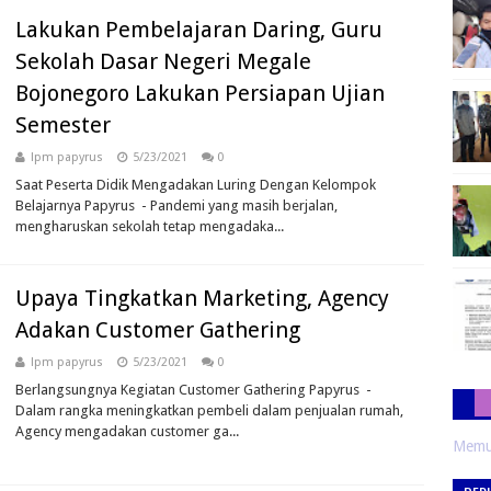
Lakukan Pembelajaran Daring, Guru
Sekolah Dasar Negeri Megale
Bojonegoro Lakukan Persiapan Ujian
Semester
lpm papyrus
5/23/2021
0
Saat Peserta Didik Mengadakan Luring Dengan Kelompok
Belajarnya Papyrus - Pandemi yang masih berjalan,
mengharuskan sekolah tetap mengadaka...
Upaya Tingkatkan Marketing, Agency
Adakan Customer Gathering
lpm papyrus
5/23/2021
0
Berlangsungnya Kegiatan Customer Gathering Papyrus -
Dalam rangka meningkatkan pembeli dalam penjualan rumah,
Agency mengadakan customer ga...
Memua