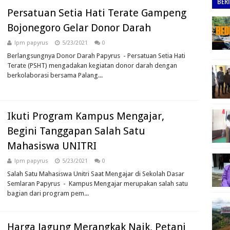
BER
Persatuan Setia Hati Terate Gampeng
Bojonegoro Gelar Donor Darah
lpm papyrus
5/23/2021
0
Berlangsungnya Donor Darah Papyrus - Persatuan Setia Hati
Terate (PSHT) mengadakan kegiatan donor darah dengan
berkolaborasi bersama Palang...
Ikuti Program Kampus Mengajar,
Begini Tanggapan Salah Satu
Mahasiswa UNITRI
lpm papyrus
5/23/2021
0
Salah Satu Mahasiswa Unitri Saat Mengajar di Sekolah Dasar
Semlaran Papyrus - Kampus Mengajar merupakan salah satu
bagian dari program pem...
Harga Jagung Merangkak Naik, Petani