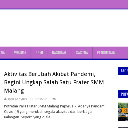
TRA
WISUDA
PPMI
NASIONAL
SASTRA
PENDIDIKAN
FAC
Aktivitas Berubah Akibat Pandemi,
Begini Ungkap Salah Satu Frater SMM
Malang
POP
lpm papyrus
5/23/2021
0
Potretan Para Frater SMM Malang Papyrus - Adanya Pandemi
Covid-19 yang merubah segala aktivitas dari berbagai
Kalangan. Seperti yang diala...