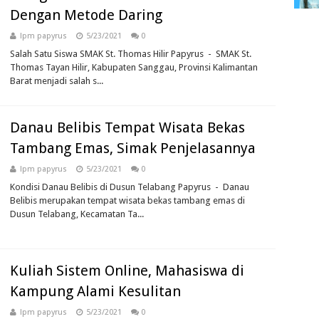
Dengan Metode Daring
lpm papyrus
5/23/2021
0
Salah Satu Siswa SMAK St. Thomas Hilir Papyrus - SMAK St.
Thomas Tayan Hilir, Kabupaten Sanggau, Provinsi Kalimantan
Barat menjadi salah s...
Danau Belibis Tempat Wisata Bekas
Tambang Emas, Simak Penjelasannya
lpm papyrus
5/23/2021
0
Kondisi Danau Belibis di Dusun Telabang Papyrus - Danau
Belibis merupakan tempat wisata bekas tambang emas di
Dusun Telabang, Kecamatan Ta...
Kuliah Sistem Online, Mahasiswa di
Kampung Alami Kesulitan
lpm papyrus
5/23/2021
0