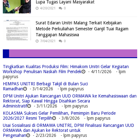
Lupa Tugas Layani Masyarakat
4/20/2021
0
Surat Edaran Unitri Malang Terkait Kebijakan
Metode Perkuliahan Semester Ganjil Tuai Ragam
Tanggapan Mahasiswa
7/04/2021
0
Tingkatkan Kualitas Produksi Film: Himakom Unitri Gelar Kegiatan
Workshop Penulisan Naskah Film Pendek
- 4/11/2026
- lpm
papyrus
HIMPAS UNITRI Berbagi Takjil di Bulan Suci
Ramadhan
- 3/14/2026
- lpm papyrus
DPM Unitri Ajukan Rancangan UUD ORMAWA ke Kemahasiswaan dan
Rektorat, Siap Kawal Hingga Disahkan Secara
Administratif
- 3/11/2026
- lpm papyrus
KOLASMA Sukses Gelar Pemilihan, Pemimpin Baru Periode
2026/2027 Resmi Terpilih
- 3/8/2026
- lpm papyrus
Usai Sosialisasi di ORMAWA UNITRI, DPM Finalisasi Rancangan UUD
ORMAWA dan Ajukan ke Rektorat untuk
Pengesahan
- 2/23/2026
- lpm papyrus