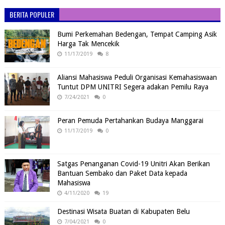
BERITA POPULER
Bumi Perkemahan Bedengan, Tempat Camping Asik
Harga Tak Mencekik
11/17/2019
8
Aliansi Mahasiswa Peduli Organisasi Kemahasiswaan
Tuntut DPM UNITRI Segera adakan Pemilu Raya
7/24/2021
0
Peran Pemuda Pertahankan Budaya Manggarai
11/17/2019
0
Satgas Penanganan Covid-19 Unitri Akan Berikan
Bantuan Sembako dan Paket Data kepada
Mahasiswa
4/11/2020
19
Destinasi Wisata Buatan di Kabupaten Belu
7/04/2021
0