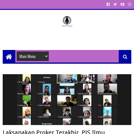
Unit Aktivitas Pers Mahasiswa Papyrus Unitri
Laksanakan Proker Terakhir, PJS Ilmu