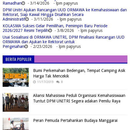
Ramadhan
- 3/14/2026
- lpm papyrus
DPM Unitri Ajukan Rancangan UUD ORMAWA ke Kemahasiswaan dan
Rektorat, Siap Kawal Hingga Disahkan Secara
Administratif
- 3/11/2026
- lpm papyrus
KOLASMA Sukses Gelar Pemilihan, Pemimpin Baru Periode
2026/2027 Resmi Terpilih
- 3/8/2026
- lpm papyrus
Usai Sosialisasi di ORMAWA UNITRI, DPM Finalisasi Rancangan UUD
ORMAWA dan Ajukan ke Rektorat untuk
Pengesahan
- 2/23/2026
- lpm papyrus
BERITA POPULER
Bumi Perkemahan Bedengan, Tempat Camping Asik
Harga Tak Mencekik
11/17/2019
8
Aliansi Mahasiswa Peduli Organisasi Kemahasiswaan
Tuntut DPM UNITRI Segera adakan Pemilu Raya
Peran Pemuda Pertahankan Budaya Manggarai