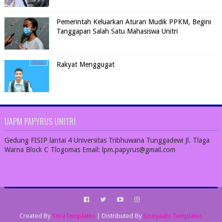
Pemerintah Keluarkan Aturan Mudik PPKM, Begini
Tanggapan Salah Satu Mahasiswa Unitri
Rakyat Menggugat
UAPM PAPYRUS UNITRI
Gedung FISIP lantai 4 Universitas Tribhuwana Tunggadewi Jl. Tlaga
Warna Block C Tlogomas Email: lpm.papyrus@gmail.com
Created By
SoraTemplates
| Distributed By
Gooyaabi Templates