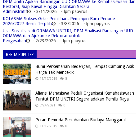
DPM Unitri Ajukan Rancangan UUD ORMAWA ke Kemahasiswaan dan
Rektorat, Siap Kawal Hingga Disahkan Secara
Administratif
- 3/11/2026
- lpm papyrus
KOLASMA Sukses Gelar Pemilihan, Pemimpin Baru Periode
2026/2027 Resmi Terpilih
- 3/8/2026
- lpm papyrus
Usai Sosialisasi di ORMAWA UNITRI, DPM Finalisasi Rancangan UUD
ORMAWA dan Ajukan ke Rektorat untuk
Pengesahan
- 2/23/2026
- lpm papyrus
BERITA POPULER
Bumi Perkemahan Bedengan, Tempat Camping Asik
Harga Tak Mencekik
11/17/2019
8
Aliansi Mahasiswa Peduli Organisasi Kemahasiswaan
Tuntut DPM UNITRI Segera adakan Pemilu Raya
7/24/2021
0
Peran Pemuda Pertahankan Budaya Manggarai
11/17/2019
0