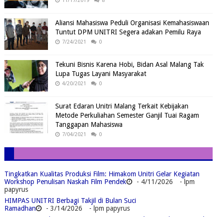
11/17/2019
8
Aliansi Mahasiswa Peduli Organisasi Kemahasiswaan
Tuntut DPM UNITRI Segera adakan Pemilu Raya
7/24/2021
0
Tekuni Bisnis Karena Hobi, Bidan Asal Malang Tak
Lupa Tugas Layani Masyarakat
4/20/2021
0
Surat Edaran Unitri Malang Terkait Kebijakan
Metode Perkuliahan Semester Ganjil Tuai Ragam
Tanggapan Mahasiswa
7/04/2021
0
Tingkatkan Kualitas Produksi Film: Himakom Unitri Gelar Kegiatan
Workshop Penulisan Naskah Film Pendek
- 4/11/2026
- lpm
papyrus
HIMPAS UNITRI Berbagi Takjil di Bulan Suci
Ramadhan
- 3/14/2026
- lpm papyrus