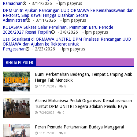
Ramadhan
- 3/14/2026
- lpm papyrus
DPM Unitri Ajukan Rancangan UUD ORMAWA ke Kemahasiswaan dan
Rektorat, Siap Kawal Hingga Disahkan Secara
Administratif
- 3/11/2026
- lpm papyrus
KOLASMA Sukses Gelar Pemilihan, Pemimpin Baru Periode
2026/2027 Resmi Terpilih
- 3/8/2026
- lpm papyrus
Usai Sosialisasi di ORMAWA UNITRI, DPM Finalisasi Rancangan UUD
ORMAWA dan Ajukan ke Rektorat untuk
Pengesahan
- 2/23/2026
- lpm papyrus
BERITA POPULER
Bumi Perkemahan Bedengan, Tempat Camping Asik
Harga Tak Mencekik
11/17/2019
8
Aliansi Mahasiswa Peduli Organisasi Kemahasiswaan
Tuntut DPM UNITRI Segera adakan Pemilu Raya
7/24/2021
0
Peran Pemuda Pertahankan Budaya Manggarai
11/17/2019
0