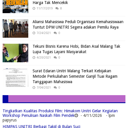
Harga Tak Mencekik
11/17/2019
8
Aliansi Mahasiswa Peduli Organisasi Kemahasiswaan
Tuntut DPM UNITRI Segera adakan Pemilu Raya
7/24/2021
0
Tekuni Bisnis Karena Hobi, Bidan Asal Malang Tak
Lupa Tugas Layani Masyarakat
4/20/2021
0
Surat Edaran Unitri Malang Terkait Kebijakan
Metode Perkuliahan Semester Ganjil Tuai Ragam
Tanggapan Mahasiswa
7/04/2021
0
Tingkatkan Kualitas Produksi Film: Himakom Unitri Gelar Kegiatan
Workshop Penulisan Naskah Film Pendek
- 4/11/2026
- lpm
papyrus
HIMPAS UNITRI Berbagi Takjil di Bulan Suci