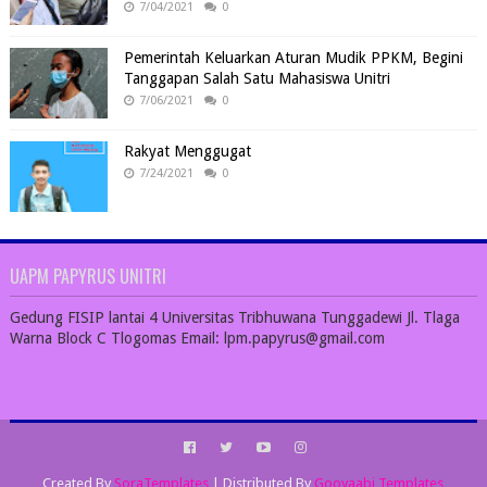
7/04/2021
0
Pemerintah Keluarkan Aturan Mudik PPKM, Begini
Tanggapan Salah Satu Mahasiswa Unitri
7/06/2021
0
Rakyat Menggugat
7/24/2021
0
UAPM PAPYRUS UNITRI
Gedung FISIP lantai 4 Universitas Tribhuwana Tunggadewi Jl. Tlaga
Warna Block C Tlogomas Email: lpm.papyrus@gmail.com
Created By
SoraTemplates
| Distributed By
Gooyaabi Templates