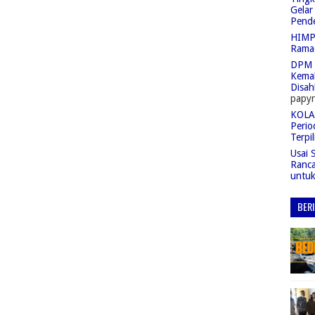
Gelar
Pend
HIMPA
Rama
DPM 
Kemah
Disah
papyr
KOLAS
Perio
Terpil
Usai 
Ranc
untu
BER