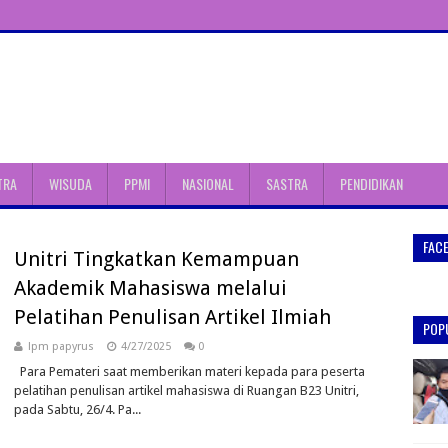
TRA
WISUDA
PPMI
NASIONAL
SASTRA
PENDIDIKAN
FAC
Unitri Tingkatkan Kemampuan
Akademik Mahasiswa melalui
Pelatihan Penulisan Artikel Ilmiah
POP
lpm papyrus
4/27/2025
0
Para Pemateri saat memberikan materi kepada para peserta
pelatihan penulisan artikel mahasiswa di Ruangan B23 Unitri,
pada Sabtu, 26/4. Pa...