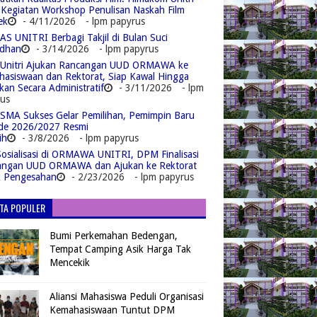
 Kegiatan Workshop Penulisan Naskah Film
ek
- 4/11/2026
- lpm papyrus
S UNITRI Berbagi Takjil di Bulan Suci
dhan
- 3/14/2026
- lpm papyrus
Unitri Ajukan Rancangan UUD ORMAWA ke
asiswaan dan Rektorat, Siap Kawal Hingga
kan Secara Administratif
- 3/11/2026
- lpm
us
MA Sukses Gelar Pemilihan, Pemimpin Baru
de 2026/2027 Resmi
ih
- 3/8/2026
- lpm papyrus
Sosialisasi di ORMAWA UNITRI, DPM Finalisasi
angan UUD ORMAWA dan Ajukan ke Rektorat
k Pengesahan
- 2/23/2026
- lpm papyrus
ITA POPULER
Bumi Perkemahan Bedengan,
Tempat Camping Asik Harga Tak
Mencekik
Aliansi Mahasiswa Peduli Organisasi
Kemahasiswaan Tuntut DPM