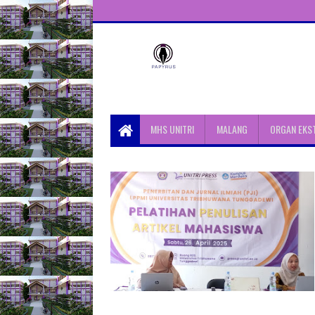
Unit Aktivitas Pers Mahasiswa
Papyrus Unitri
MHS UNITRI
MALANG
ORGAN EKS