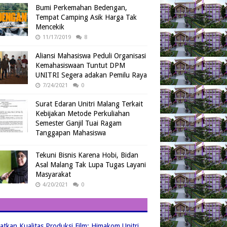
Bumi Perkemahan Bedengan,
Tempat Camping Asik Harga Tak
Mencekik
11/17/2019
8
Aliansi Mahasiswa Peduli Organisasi
Kemahasiswaan Tuntut DPM
UNITRI Segera adakan Pemilu Raya
7/24/2021
0
Surat Edaran Unitri Malang Terkait
Kebijakan Metode Perkuliahan
Semester Ganjil Tuai Ragam
Tanggapan Mahasiswa
Tekuni Bisnis Karena Hobi, Bidan
Asal Malang Tak Lupa Tugas Layani
Masyarakat
4/20/2021
0
atkan Kualitas Produksi Film: Himakom Unitri