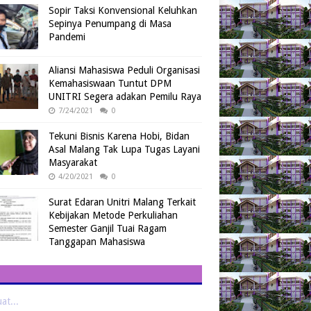
Sopir Taksi Konvensional Keluhkan
Sepinya Penumpang di Masa
Pandemi
Aliansi Mahasiswa Peduli Organisasi
Kemahasiswaan Tuntut DPM
UNITRI Segera adakan Pemilu Raya
7/24/2021
0
Tekuni Bisnis Karena Hobi, Bidan
Asal Malang Tak Lupa Tugas Layani
Masyarakat
4/20/2021
0
Surat Edaran Unitri Malang Terkait
Kebijakan Metode Perkuliahan
Semester Ganjil Tuai Ragam
Tanggapan Mahasiswa
t...