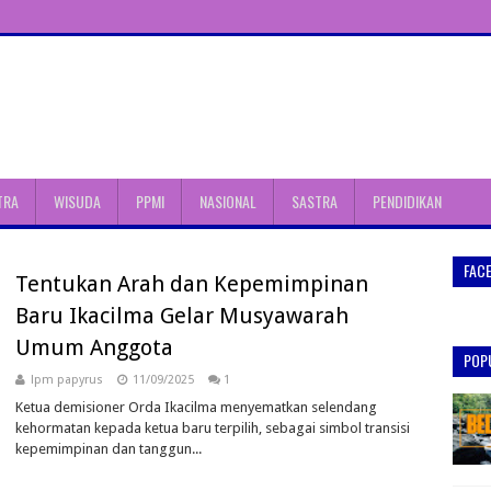
TRA
WISUDA
PPMI
NASIONAL
SASTRA
PENDIDIKAN
FAC
Tentukan Arah dan Kepemimpinan
Baru Ikacilma Gelar Musyawarah
Umum Anggota
POP
lpm papyrus
11/09/2025
1
Ketua demisioner Orda Ikacilma menyematkan selendang
kehormatan kepada ketua baru terpilih, sebagai simbol transisi
kepemimpinan dan tanggun...