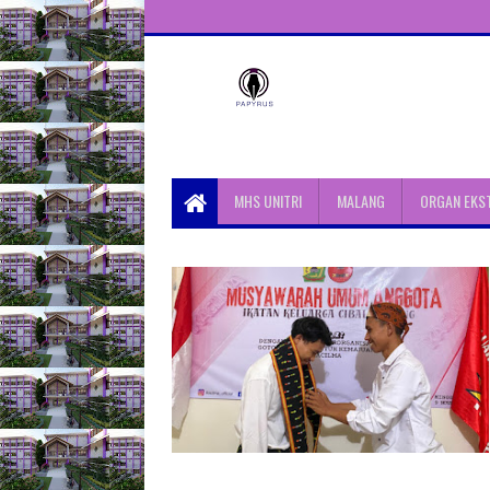
Unit Aktivitas Pers Mahasiswa
Papyrus Unitri
MHS UNITRI
MALANG
ORGAN EKS