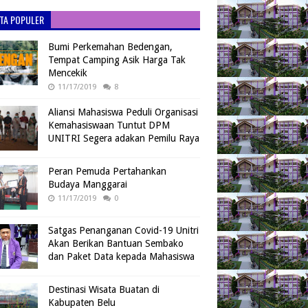
ITA POPULER
Bumi Perkemahan Bedengan,
Tempat Camping Asik Harga Tak
Mencekik
11/17/2019
8
Aliansi Mahasiswa Peduli Organisasi
Kemahasiswaan Tuntut DPM
UNITRI Segera adakan Pemilu Raya
Peran Pemuda Pertahankan
Budaya Manggarai
11/17/2019
0
Satgas Penanganan Covid-19 Unitri
Akan Berikan Bantuan Sembako
dan Paket Data kepada Mahasiswa
Destinasi Wisata Buatan di
Kabupaten Belu