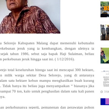
sa Selorejo Kabupaten Malang dapat memenuhi kebutuahn
erkebunan jeruk yang ia kembangkan, dengan uletnya ia
ejak tahun 1986, sebut saja bapak Haji Sulaiman, beliau
 perkebunan jeruk hingga saat ini.
( 1/12/2016).
rejo total keseluruhan hinnga saat ini mencapai 300 hektare,
an milik warga sekitar Desa Selorejo, yang di antaranya
 dalam satu hektare kebun mampu menghasilkan buah kurang
. Tidak hanya itu beliau juga menyampaikan “ biasanya jika
ampai 70 ton, kalo untuk penghasilan dalam satu kali panen
7/0
nya.
aan perkebunanya seperti, pemanenan dan perawatan pohon