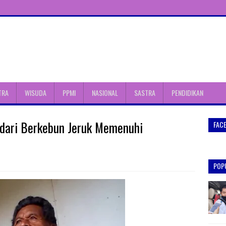
TRA
WISUDA
PPMI
NASIONAL
SASTRA
PENDIDIKAN
i dari Berkebun Jeruk Memenuhi
FAC
POP