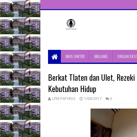
Unit Aktivitas Pers Mahasiswa
Papyrus Unitri
MHS UNITRI
MALANG
ORGAN EKS
Berkat Tlaten dan Ulet, Rezek
Kebutuhan Hidup
LPM PAPYRUS
1/08/2017
0