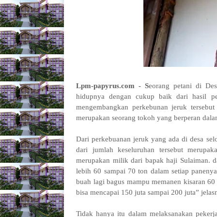
Lpm-papyrus.com -
S
eorang petani di De
hidupnya dengan cukup baik dari hasil p
mengembangkan perkebunan jeruk tersebut s
merupakan seorang tokoh yang berperan dalam
Dari perkebuanan jeruk yang ada di desa selo
dari jumlah keseluruhan tersebut merupak
merupakan milik dari bapak haji Sulaiman.
lebih 60 sampai 70 ton dalam setiap panenya
buah lagi bagus mampu memanen kisaran 60 s
bisa mencapai 150 juta sampai 200 juta” jelas
Tidak hanya itu dalam melaksanakan pekerj