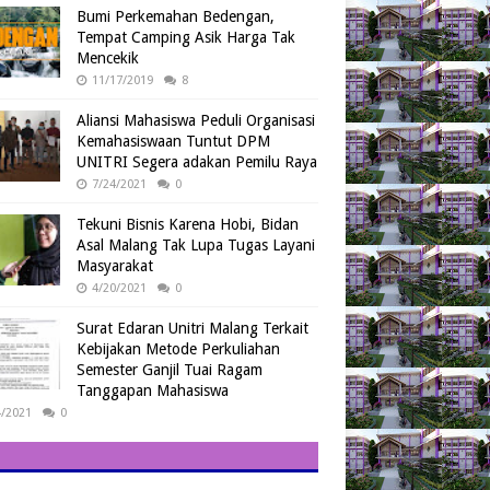
Bumi Perkemahan Bedengan,
Tempat Camping Asik Harga Tak
Mencekik
11/17/2019
8
Aliansi Mahasiswa Peduli Organisasi
Kemahasiswaan Tuntut DPM
UNITRI Segera adakan Pemilu Raya
7/24/2021
0
Tekuni Bisnis Karena Hobi, Bidan
Asal Malang Tak Lupa Tugas Layani
Masyarakat
4/20/2021
0
Surat Edaran Unitri Malang Terkait
Kebijakan Metode Perkuliahan
Semester Ganjil Tuai Ragam
Tanggapan Mahasiswa
4/2021
0