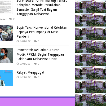
Surat Edaran Unitri Malang Terkait
Kebijakan Metode Perkuliahan
Semester Ganjil Tuai Ragam
Tanggapan Mahasiswa
4/2021
0
Sopir Taksi Konvensional Keluhkan
Sepinya Penumpang di Masa
Pandemi
7/04/2021
0
Pemerintah Keluarkan Aturan
Mudik PPKM, Begini Tanggapan
Salah Satu Mahasiswa Unitri
7/06/2021
0
Rakyat Menggugat
7/24/2021
0