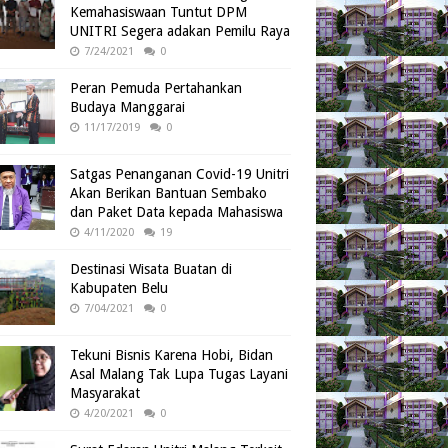
Kemahasiswaan Tuntut DPM
UNITRI Segera adakan Pemilu Raya
7/24/2021
0
Peran Pemuda Pertahankan
Budaya Manggarai
11/17/2019
0
Satgas Penanganan Covid-19 Unitri
Akan Berikan Bantuan Sembako
dan Paket Data kepada Mahasiswa
4/11/2020
19
Destinasi Wisata Buatan di
Kabupaten Belu
7/04/2021
0
Tekuni Bisnis Karena Hobi, Bidan
Asal Malang Tak Lupa Tugas Layani
Masyarakat
4/20/2021
0