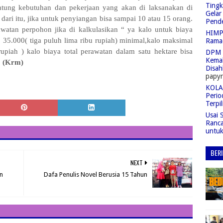
Tingk
ntung kebutuhan dan pekerjaan yang akan di laksanakan di
Gelar
 dari itu, jika untuk penyiangan bisa sampai 10 atau 15 orang.
Pend
atan perpohon jika di kalkulasikan “ ya kalo untuk biaya
HIMPA
 35.000( tiga puluh lima ribu rupiah) minimal,kalo maksimal
Rama
upiah ) kalo biaya total perawatan dalam satu hektare bisa
DPM 
Kemah
.
(Krm)
Disah
papyr
KOLAS
Perio
Terpil
Usai 
Ranc
untu
BER
NEXT
n
Dafa Penulis Novel Berusia 15 Tahun