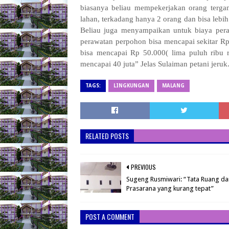
biasanya beliau mempekerjakan orang terga
lahan, terkadang hanya 2 orang dan bisa lebih
Beliau juga menyampaikan untuk biaya peraw
perawatan perpohon bisa mencapai sekitar Rp
bisa mencapai Rp 50.000( lima puluh ribu r
mencapai 40 juta” Jelas Sulaiman petani jeruk
TAGS:
LINGKUNGAN
MALANG
RELATED POSTS
PREVIOUS
Sugeng Rusmiwari: “Tata Ruang da
Prasarana yang kurang tepat”
POST A COMMENT