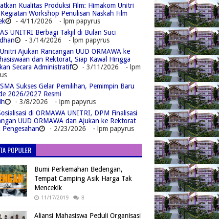
atkan Kualitas Produksi Film: Himakom Unitri
 Kegiatan Workshop Penulisan Naskah Film
ek
- 4/11/2026
- lpm papyrus
S UNITRI Berbagi Takjil di Bulan Suci
dhan
- 3/14/2026
- lpm papyrus
Unitri Ajukan Rancangan UUD ORMAWA ke
asiswaan dan Rektorat, Siap Kawal Hingga
kan Secara Administratif
- 3/11/2026
- lpm
us
MA Sukses Gelar Pemilihan, Pemimpin Baru
de 2026/2027 Resmi
ih
- 3/8/2026
- lpm papyrus
Sosialisasi di ORMAWA UNITRI, DPM Finalisasi
angan UUD ORMAWA dan Ajukan ke Rektorat
k Pengesahan
- 2/23/2026
- lpm papyrus
ITA POPULER
Bumi Perkemahan Bedengan,
Tempat Camping Asik Harga Tak
Mencekik
11/17/2019
8
Aliansi Mahasiswa Peduli Organisasi