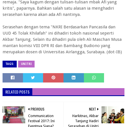
remaja. "Saya kagum dengan tulisan-tulisan mbak Afi yang
kritis", paparnya. Bahkan salah satu alasan ia menghadiri
serasehan karena akan ada Afi nantinya.
Serasehan dengan tema "NKRI Berdasarkan Pancasila dan
UUD 45 Tolak Khilafah" ini dihadiri tokoh nasional seperti
Akbar Tanjung. Selain itu dihadiri pula oleh Ali Maschan Musa
mantan komisi VIII DPR RI dan Bambang Budiono yang
merupakan dosen di Universitas Airlangga, Surabaya. (dot-IB)
TAGS:
UNITRI
RELATED POSTS
PREVIOUS
NEXT
Communication
Harkitnas, Akbar
Festival 2017: Ini
Tanjung Hadiri
Eventnya Siapa?
Serasehan di Unitri