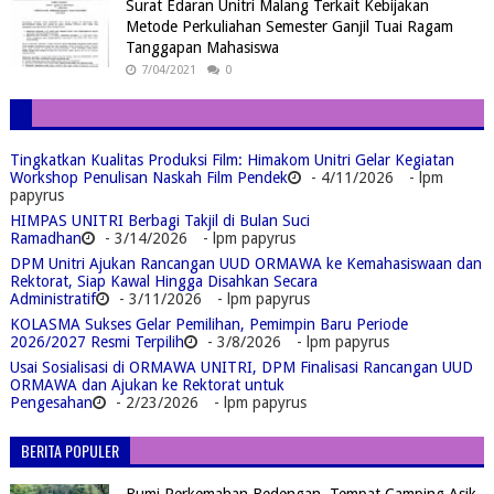
Surat Edaran Unitri Malang Terkait Kebijakan
Metode Perkuliahan Semester Ganjil Tuai Ragam
Tanggapan Mahasiswa
7/04/2021
0
Tingkatkan Kualitas Produksi Film: Himakom Unitri Gelar Kegiatan
Workshop Penulisan Naskah Film Pendek
- 4/11/2026
- lpm
papyrus
HIMPAS UNITRI Berbagi Takjil di Bulan Suci
Ramadhan
- 3/14/2026
- lpm papyrus
DPM Unitri Ajukan Rancangan UUD ORMAWA ke Kemahasiswaan dan
Rektorat, Siap Kawal Hingga Disahkan Secara
Administratif
- 3/11/2026
- lpm papyrus
KOLASMA Sukses Gelar Pemilihan, Pemimpin Baru Periode
2026/2027 Resmi Terpilih
- 3/8/2026
- lpm papyrus
Usai Sosialisasi di ORMAWA UNITRI, DPM Finalisasi Rancangan UUD
ORMAWA dan Ajukan ke Rektorat untuk
Pengesahan
- 2/23/2026
- lpm papyrus
BERITA POPULER