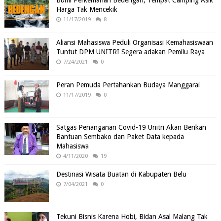
Bumi Perkemahan Bedengan, Tempat Camping Asik
Harga Tak Mencekik
11/17/2019
8
Aliansi Mahasiswa Peduli Organisasi Kemahasiswaan
Tuntut DPM UNITRI Segera adakan Pemilu Raya
7/24/2021
0
Peran Pemuda Pertahankan Budaya Manggarai
11/17/2019
0
Satgas Penanganan Covid-19 Unitri Akan Berikan
Bantuan Sembako dan Paket Data kepada
Mahasiswa
4/11/2020
19
Destinasi Wisata Buatan di Kabupaten Belu
7/04/2021
0
Tekuni Bisnis Karena Hobi, Bidan Asal Malang Tak