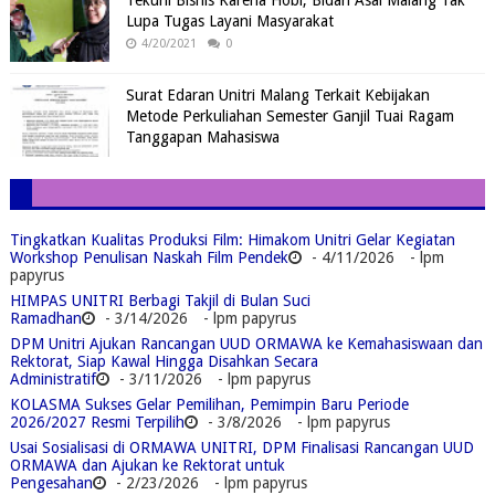
Tekuni Bisnis Karena Hobi, Bidan Asal Malang Tak
Lupa Tugas Layani Masyarakat
4/20/2021
0
Surat Edaran Unitri Malang Terkait Kebijakan
Metode Perkuliahan Semester Ganjil Tuai Ragam
Tanggapan Mahasiswa
Tingkatkan Kualitas Produksi Film: Himakom Unitri Gelar Kegiatan
Workshop Penulisan Naskah Film Pendek
- 4/11/2026
- lpm
papyrus
HIMPAS UNITRI Berbagi Takjil di Bulan Suci
Ramadhan
- 3/14/2026
- lpm papyrus
DPM Unitri Ajukan Rancangan UUD ORMAWA ke Kemahasiswaan dan
Rektorat, Siap Kawal Hingga Disahkan Secara
Administratif
- 3/11/2026
- lpm papyrus
KOLASMA Sukses Gelar Pemilihan, Pemimpin Baru Periode
2026/2027 Resmi Terpilih
- 3/8/2026
- lpm papyrus
Usai Sosialisasi di ORMAWA UNITRI, DPM Finalisasi Rancangan UUD
ORMAWA dan Ajukan ke Rektorat untuk
Pengesahan
- 2/23/2026
- lpm papyrus