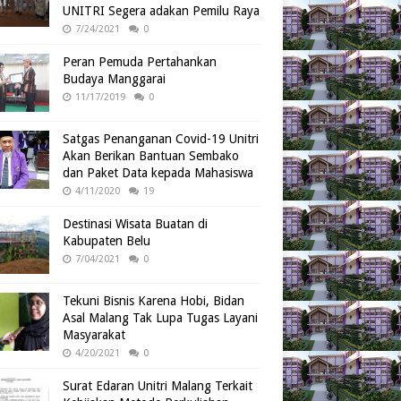
UNITRI Segera adakan Pemilu Raya
7/24/2021
0
Peran Pemuda Pertahankan
Budaya Manggarai
11/17/2019
0
Satgas Penanganan Covid-19 Unitri
Akan Berikan Bantuan Sembako
dan Paket Data kepada Mahasiswa
4/11/2020
19
Destinasi Wisata Buatan di
Kabupaten Belu
7/04/2021
0
Tekuni Bisnis Karena Hobi, Bidan
Asal Malang Tak Lupa Tugas Layani
Masyarakat
4/20/2021
0
Surat Edaran Unitri Malang Terkait