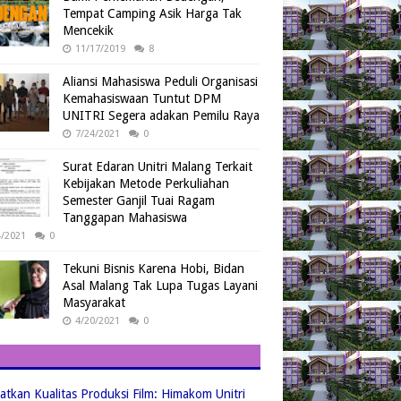
Tempat Camping Asik Harga Tak
Mencekik
11/17/2019
8
Aliansi Mahasiswa Peduli Organisasi
Kemahasiswaan Tuntut DPM
UNITRI Segera adakan Pemilu Raya
7/24/2021
0
Surat Edaran Unitri Malang Terkait
Kebijakan Metode Perkuliahan
Semester Ganjil Tuai Ragam
Tanggapan Mahasiswa
4/2021
0
Tekuni Bisnis Karena Hobi, Bidan
Asal Malang Tak Lupa Tugas Layani
Masyarakat
4/20/2021
0
atkan Kualitas Produksi Film: Himakom Unitri