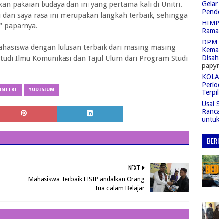
n pakaian budaya dan ini yang pertama kali di Unitri.
Gelar
Pend
i dan saya rasa ini merupakan langkah terbaik, sehingga
HIMPA
" paparnya.
Rama
DPM 
ahasiswa dengan lulusan terbaik dari masing masing
Kemah
m studi Ilmu Komunikasi dan Tajul Ulum dari Program Studi
Disah
papyr
KOLAS
Perio
UNITRI
YUDISIUM
Terpil
Usai 
Ranc
untu
BER
NEXT
Mahasiswa Terbaik FISIP andalkan Orang
Tua dalam Belajar