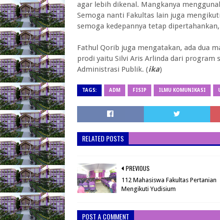
agar lebih dikenal. Mangkanya menggunaka
Semoga nanti Fakultas lain juga mengikut
semoga kedepannya tetap dipertahankan,
Fathul Qorib juga mengatakan, ada dua m
prodi yaitu Silvi Aris Arlinda dari progra
Administrasi Publik. (
ika
)
TAGS:
ADM
FISIP
ILMU KOMUNIKASI
RELATED POSTS
PREVIOUS
112 Mahasiswa Fakultas Pertanian
Mengikuti Yudisium
POST A COMMENT