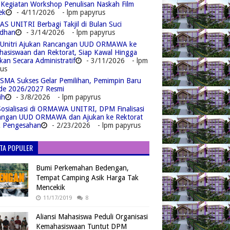
 Kegiatan Workshop Penulisan Naskah Film
ek
- 4/11/2026
- lpm papyrus
S UNITRI Berbagi Takjil di Bulan Suci
dhan
- 3/14/2026
- lpm papyrus
Unitri Ajukan Rancangan UUD ORMAWA ke
asiswaan dan Rektorat, Siap Kawal Hingga
kan Secara Administratif
- 3/11/2026
- lpm
us
MA Sukses Gelar Pemilihan, Pemimpin Baru
de 2026/2027 Resmi
ih
- 3/8/2026
- lpm papyrus
Sosialisasi di ORMAWA UNITRI, DPM Finalisasi
angan UUD ORMAWA dan Ajukan ke Rektorat
k Pengesahan
- 2/23/2026
- lpm papyrus
ITA POPULER
Bumi Perkemahan Bedengan,
Tempat Camping Asik Harga Tak
Mencekik
11/17/2019
8
Aliansi Mahasiswa Peduli Organisasi
Kemahasiswaan Tuntut DPM