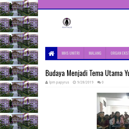
Unit Aktivitas Pers Mahasiswa
Papyrus Unitri
MHS UNITRI
MALANG
ORGAN EKS
Budaya Menjadi Tema Utama Yu
lpm papyrus
9/28/2019
0