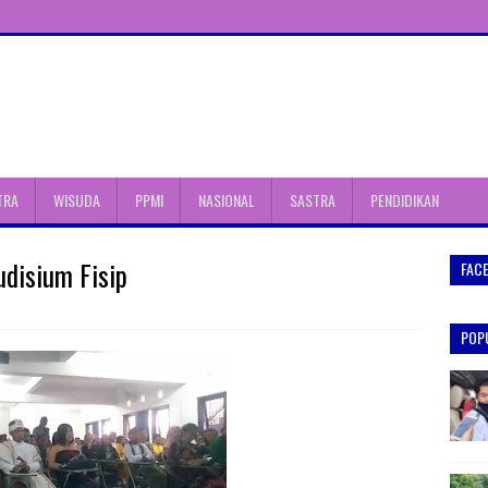
TRA
WISUDA
PPMI
NASIONAL
SASTRA
PENDIDIKAN
disium Fisip
FAC
POP