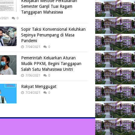
Kebijakan Metode Perkuliahan
Semester Ganjil Tuai Ragam
Tanggapan Mahasiswa
4/2021
0
Sopir Taksi Konvensional Keluhkan
Sepinya Penumpang di Masa
Pandemi
7/04/2021
0
Pemerintah Keluarkan Aturan
Mudik PPKM, Begini Tanggapan
Salah Satu Mahasiswa Unitri
7/06/2021
0
Rakyat Menggugat
7/24/2021
0