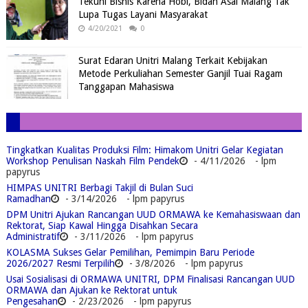
Tekuni Bisnis Karena Hobi, Bidan Asal Malang Tak
Lupa Tugas Layani Masyarakat
4/20/2021
0
Surat Edaran Unitri Malang Terkait Kebijakan
Metode Perkuliahan Semester Ganjil Tuai Ragam
Tanggapan Mahasiswa
Tingkatkan Kualitas Produksi Film: Himakom Unitri Gelar Kegiatan
Workshop Penulisan Naskah Film Pendek
- 4/11/2026
- lpm
papyrus
HIMPAS UNITRI Berbagi Takjil di Bulan Suci
Ramadhan
- 3/14/2026
- lpm papyrus
DPM Unitri Ajukan Rancangan UUD ORMAWA ke Kemahasiswaan dan
Rektorat, Siap Kawal Hingga Disahkan Secara
Administratif
- 3/11/2026
- lpm papyrus
KOLASMA Sukses Gelar Pemilihan, Pemimpin Baru Periode
2026/2027 Resmi Terpilih
- 3/8/2026
- lpm papyrus
Usai Sosialisasi di ORMAWA UNITRI, DPM Finalisasi Rancangan UUD
ORMAWA dan Ajukan ke Rektorat untuk
Pengesahan
- 2/23/2026
- lpm papyrus