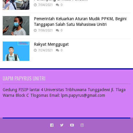
7/04/2021
0
Pemerintah Keluarkan Aturan Mudik PPKM, Begini
Tanggapan Salah Satu Mahasiswa Unitri
7/06/2021
0
Rakyat Menggugat
7/24/2021
0
UAPM PAPYRUS UNITRI
Gedung FISIP lantai 4 Universitas Tribhuwana Tunggadewi Jl. Tlaga
Warna Block C Tlogomas Email: lpm.papyrus@gmail.com