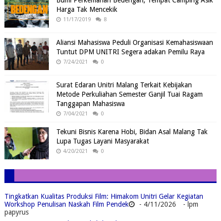
Bumi Perkemahan Bedengan, Tempat Camping Asik
Harga Tak Mencekik
11/17/2019
8
Aliansi Mahasiswa Peduli Organisasi Kemahasiswaan
Tuntut DPM UNITRI Segera adakan Pemilu Raya
7/24/2021
0
Surat Edaran Unitri Malang Terkait Kebijakan
Metode Perkuliahan Semester Ganjil Tuai Ragam
Tanggapan Mahasiswa
7/04/2021
0
Tekuni Bisnis Karena Hobi, Bidan Asal Malang Tak
Lupa Tugas Layani Masyarakat
4/20/2021
0
Tingkatkan Kualitas Produksi Film: Himakom Unitri Gelar Kegiatan
Workshop Penulisan Naskah Film Pendek
- 4/11/2026
- lpm
papyrus