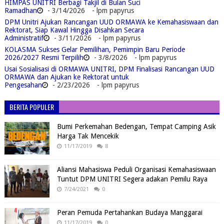
HIMPAS UNITRI Berbagi Takjil di Bulan Suci
Ramadhan
- 3/14/2026
- lpm papyrus
DPM Unitri Ajukan Rancangan UUD ORMAWA ke Kemahasiswaan dan
Rektorat, Siap Kawal Hingga Disahkan Secara
Administratif
- 3/11/2026
- lpm papyrus
KOLASMA Sukses Gelar Pemilihan, Pemimpin Baru Periode
2026/2027 Resmi Terpilih
- 3/8/2026
- lpm papyrus
Usai Sosialisasi di ORMAWA UNITRI, DPM Finalisasi Rancangan UUD
ORMAWA dan Ajukan ke Rektorat untuk
Pengesahan
- 2/23/2026
- lpm papyrus
BERITA POPULER
Bumi Perkemahan Bedengan, Tempat Camping Asik
Harga Tak Mencekik
11/17/2019
8
Aliansi Mahasiswa Peduli Organisasi Kemahasiswaan
Tuntut DPM UNITRI Segera adakan Pemilu Raya
7/24/2021
0
Peran Pemuda Pertahankan Budaya Manggarai
11/17/2019
0