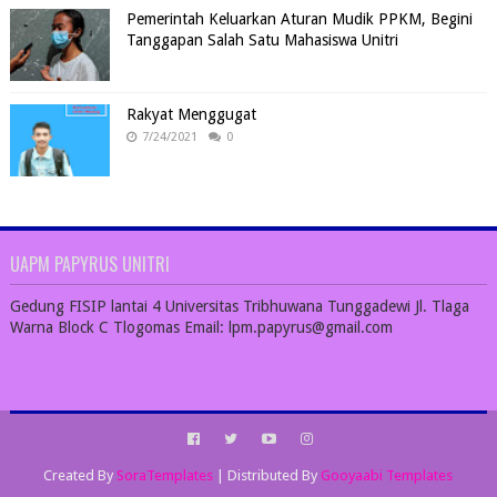
Pemerintah Keluarkan Aturan Mudik PPKM, Begini
Tanggapan Salah Satu Mahasiswa Unitri
Rakyat Menggugat
7/24/2021
0
UAPM PAPYRUS UNITRI
Gedung FISIP lantai 4 Universitas Tribhuwana Tunggadewi Jl. Tlaga
Warna Block C Tlogomas Email: lpm.papyrus@gmail.com
Created By
SoraTemplates
| Distributed By
Gooyaabi Templates