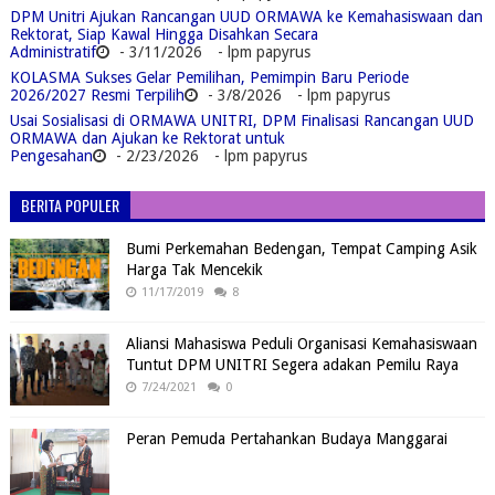
DPM Unitri Ajukan Rancangan UUD ORMAWA ke Kemahasiswaan dan
Rektorat, Siap Kawal Hingga Disahkan Secara
Administratif
- 3/11/2026
- lpm papyrus
KOLASMA Sukses Gelar Pemilihan, Pemimpin Baru Periode
2026/2027 Resmi Terpilih
- 3/8/2026
- lpm papyrus
Usai Sosialisasi di ORMAWA UNITRI, DPM Finalisasi Rancangan UUD
ORMAWA dan Ajukan ke Rektorat untuk
Pengesahan
- 2/23/2026
- lpm papyrus
BERITA POPULER
Bumi Perkemahan Bedengan, Tempat Camping Asik
Harga Tak Mencekik
11/17/2019
8
Aliansi Mahasiswa Peduli Organisasi Kemahasiswaan
Tuntut DPM UNITRI Segera adakan Pemilu Raya
7/24/2021
0
Peran Pemuda Pertahankan Budaya Manggarai