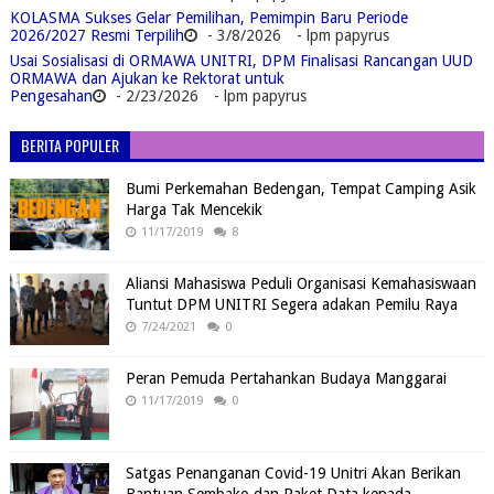
KOLASMA Sukses Gelar Pemilihan, Pemimpin Baru Periode
2026/2027 Resmi Terpilih
- 3/8/2026
- lpm papyrus
Usai Sosialisasi di ORMAWA UNITRI, DPM Finalisasi Rancangan UUD
ORMAWA dan Ajukan ke Rektorat untuk
Pengesahan
- 2/23/2026
- lpm papyrus
BERITA POPULER
Bumi Perkemahan Bedengan, Tempat Camping Asik
Harga Tak Mencekik
11/17/2019
8
Aliansi Mahasiswa Peduli Organisasi Kemahasiswaan
Tuntut DPM UNITRI Segera adakan Pemilu Raya
7/24/2021
0
Peran Pemuda Pertahankan Budaya Manggarai
11/17/2019
0
Satgas Penanganan Covid-19 Unitri Akan Berikan
Bantuan Sembako dan Paket Data kepada