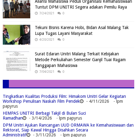
Aliansi Mahasiswa Peduli Organisasi Kemahasiswaan
Tuntut DPM UNITRI Segera adakan Pemilu Raya
7/24/2021
0
Tekuni Bisnis Karena Hobi, Bidan Asal Malang Tak
Lupa Tugas Layani Masyarakat
4/20/2021
0
Surat Edaran Unitri Malang Terkait Kebijakan
Metode Perkuliahan Semester Ganjil Tuai Ragam
Tanggapan Mahasiswa
7/04/2021
0
Tingkatkan Kualitas Produksi Film: Himakom Unitri Gelar Kegiatan
Workshop Penulisan Naskah Film Pendek
- 4/11/2026
- lpm
papyrus
HIMPAS UNITRI Berbagi Takjil di Bulan Suci
Ramadhan
- 3/14/2026
- lpm papyrus
DPM Unitri Ajukan Rancangan UUD ORMAWA ke Kemahasiswaan dan
Rektorat, Siap Kawal Hingga Disahkan Secara
Administratif
- 3/11/2026
- lpm papyrus