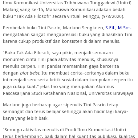
Ilmu Komunikasi Universitas Tribhuwana Tunggadewi (Unitri)
Malang yang ke-15, Mahasiswa Komunikasi adakan bedah
buku "Tak Ada Filosofi" secara virtual. Minggu, (9/8/2020).
Pembedah buku Tini Pasrin, Mariano Sengkoen,
S.Fil
.,
M.Sos
.
mengatakan sangat mengapresiasi buku yang dihasilkan Tini
karena cukup produktif dan konsisten di dalam menulis.
"Buku Tak Ada Filosofi, saya pikir, menjadi semacam
monumen cinta Tini pada aktivitas menulis, khususnya
menulis cerpen. Tini pandai memainkan gaya bercerita
dengan
plot twist
. Itu membuat cerita-ceritanya dalam buku
ini menjadi seru serta kritik sosial dalam kumpulan cerpen itu
juga cukup kuat," jelas Ino yang merupakan Alumnus
Pascasarjana Studi Ketahanan Nasional, Universitas Brawijaya.
Mariano juga berharap agar sipenulis Tini Pasrin tetap
semangat dan terus belajar sehingga akan hadir lagi karya-
karya yang lebih baik.
"Semoga aktivitas menulis di Prodi Ilmu Komunikasi Unitri
terus berkembang, baik dalam hal kuantitas publikasi, kualitas