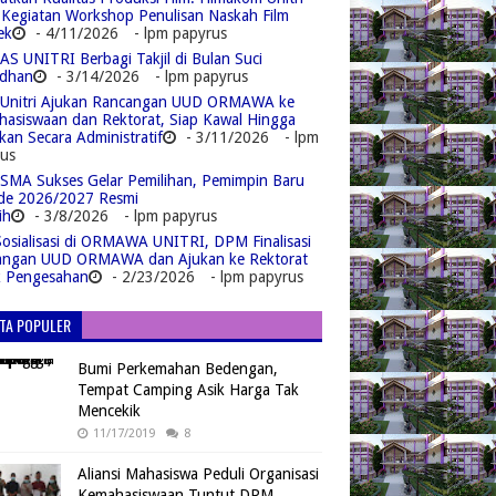
 Kegiatan Workshop Penulisan Naskah Film
ek
- 4/11/2026
- lpm papyrus
S UNITRI Berbagi Takjil di Bulan Suci
dhan
- 3/14/2026
- lpm papyrus
Unitri Ajukan Rancangan UUD ORMAWA ke
asiswaan dan Rektorat, Siap Kawal Hingga
kan Secara Administratif
- 3/11/2026
- lpm
us
MA Sukses Gelar Pemilihan, Pemimpin Baru
de 2026/2027 Resmi
ih
- 3/8/2026
- lpm papyrus
Sosialisasi di ORMAWA UNITRI, DPM Finalisasi
angan UUD ORMAWA dan Ajukan ke Rektorat
k Pengesahan
- 2/23/2026
- lpm papyrus
ITA POPULER
Bumi Perkemahan Bedengan,
Tempat Camping Asik Harga Tak
Mencekik
11/17/2019
8
Aliansi Mahasiswa Peduli Organisasi
Kemahasiswaan Tuntut DPM