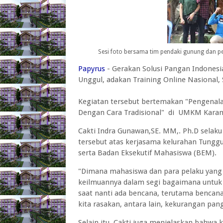
Sesi foto bersama tim pendaki gunung dan pe
Papyrus
- Gerakan Solusi Pangan Indonesi
Unggul, adakan Training Online Nasional, 
Kegiatan tersebut bertemakan "Pengenalan
Dengan Cara Tradisional" di UMKM Karan
Cakti Indra Gunawan,SE. MM,. Ph.D selak
tersebut atas kerjasama kelurahan Tunggul
serta Badan Eksekutif Mahasiswa (BEM).
"Dimana mahasiswa dan para pelaku yang 
keilmuannya dalam segi bagaimana untuk
saat nanti ada bencana, terutama bencan
kita rasakan, antara lain, kekurangan pan
Selain itu, Cakti juga menjelaskan bahwa 