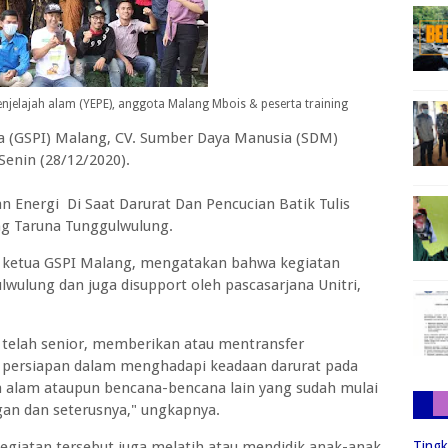
njelajah alam (YEPE), anggota Malang Mbois & peserta training
a (GSPI) Malang, CV. Sumber Daya Manusia (SDM)
Senin (28/12/2020).
 Energi Di Saat Darurat Dan Pencucian Batik Tulis
g Taruna Tunggulwulung.
u ketua GSPI Malang, mengatakan bahwa kegiatan
wulung dan juga disupport oleh pascasarjana Unitri,
telah senior, memberikan atau mentransfer
 persiapan dalam menghadapi keadaan darurat pada
a alam ataupun bencana-bencana lain yang sudah mulai
gan dan seterusnya," ungkapnya.
kegiatan tersebut juga melatih atau mendidik anak-anak
Tingk