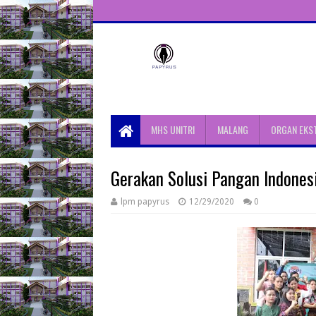
Unit Aktivitas Pers Mahasiswa
Papyrus Unitri
MHS UNITRI
MALANG
ORGAN EKS
Gerakan Solusi Pangan Indonesi
lpm papyrus
12/29/2020
0