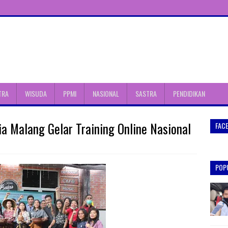
TRA
WISUDA
PPMI
NASIONAL
SASTRA
PENDIDIKAN
a Malang Gelar Training Online Nasional
FAC
POP