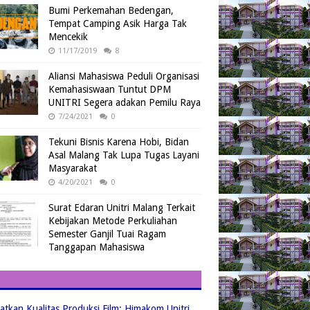
Bumi Perkemahan Bedengan,
Tempat Camping Asik Harga Tak
Mencekik
11/17/2019
8
Aliansi Mahasiswa Peduli Organisasi
Kemahasiswaan Tuntut DPM
UNITRI Segera adakan Pemilu Raya
7/24/2021
0
Tekuni Bisnis Karena Hobi, Bidan
Asal Malang Tak Lupa Tugas Layani
Masyarakat
4/20/2021
0
Surat Edaran Unitri Malang Terkait
Kebijakan Metode Perkuliahan
Semester Ganjil Tuai Ragam
Tanggapan Mahasiswa
atkan Kualitas Produksi Film: Himakom Unitri