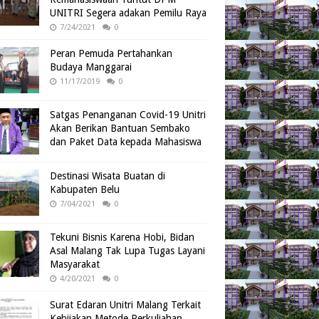
UNITRI Segera adakan Pemilu Raya
7/24/2021
0
Peran Pemuda Pertahankan
Budaya Manggarai
11/17/2019
0
Satgas Penanganan Covid-19 Unitri
Akan Berikan Bantuan Sembako
dan Paket Data kepada Mahasiswa
Destinasi Wisata Buatan di
Kabupaten Belu
7/04/2021
0
Tekuni Bisnis Karena Hobi, Bidan
Asal Malang Tak Lupa Tugas Layani
Masyarakat
4/20/2021
0
Surat Edaran Unitri Malang Terkait
Kebijakan Metode Perkuliahan