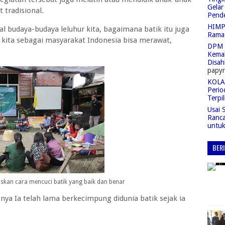
Gelar
 tradisional.
Pend
HIMPA
l budaya-budaya leluhur kita, bagaimana batik itu juga
Rama
 kita sebagai masyarakat Indonesia bisa merawat,
DPM 
Kemah
Disah
papyr
KOLAS
Perio
Terpil
Usai 
Ranc
untu
BER
skan cara mencuci batik yang baik dan benar
a Ia telah lama berkecimpung didunia batik sejak ia