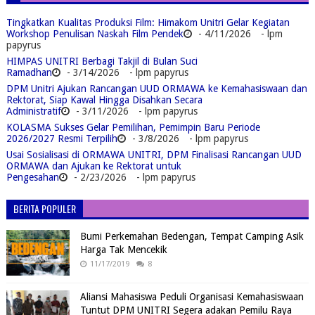
Tingkatkan Kualitas Produksi Film: Himakom Unitri Gelar Kegiatan
Workshop Penulisan Naskah Film Pendek
- 4/11/2026
- lpm
papyrus
HIMPAS UNITRI Berbagi Takjil di Bulan Suci
Ramadhan
- 3/14/2026
- lpm papyrus
DPM Unitri Ajukan Rancangan UUD ORMAWA ke Kemahasiswaan dan
Rektorat, Siap Kawal Hingga Disahkan Secara
Administratif
- 3/11/2026
- lpm papyrus
KOLASMA Sukses Gelar Pemilihan, Pemimpin Baru Periode
2026/2027 Resmi Terpilih
- 3/8/2026
- lpm papyrus
Usai Sosialisasi di ORMAWA UNITRI, DPM Finalisasi Rancangan UUD
ORMAWA dan Ajukan ke Rektorat untuk
Pengesahan
- 2/23/2026
- lpm papyrus
BERITA POPULER
Bumi Perkemahan Bedengan, Tempat Camping Asik
Harga Tak Mencekik
11/17/2019
8
Aliansi Mahasiswa Peduli Organisasi Kemahasiswaan
Tuntut DPM UNITRI Segera adakan Pemilu Raya