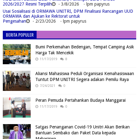
2026/2027 Resmi Terpilih
- 3/8/2026
- lpm papyrus
Usai Sosialisasi di ORMAWA UNITRI, DPM Finalisasi Rancangan UUD
ORMAWA dan Ajukan ke Rektorat untuk
Pengesahan
- 2/23/2026
- lpm papyrus
BERITA POPULER
Bumi Perkemahan Bedengan, Tempat Camping Asik
Harga Tak Mencekik
11/17/2019
8
Aliansi Mahasiswa Peduli Organisasi Kemahasiswaan
Tuntut DPM UNITRI Segera adakan Pemilu Raya
7/24/2021
0
Peran Pemuda Pertahankan Budaya Manggarai
11/17/2019
0
Satgas Penanganan Covid-19 Unitri Akan Berikan
Bantuan Sembako dan Paket Data kepada
Mahasiswa