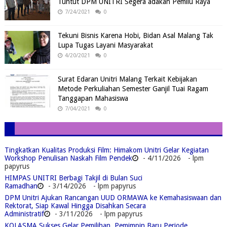
Tuntut DPM UNITRI Segera adakan Pemilu Raya
7/24/2021
0
Tekuni Bisnis Karena Hobi, Bidan Asal Malang Tak
Lupa Tugas Layani Masyarakat
4/20/2021
0
Surat Edaran Unitri Malang Terkait Kebijakan
Metode Perkuliahan Semester Ganjil Tuai Ragam
Tanggapan Mahasiswa
7/04/2021
0
Tingkatkan Kualitas Produksi Film: Himakom Unitri Gelar Kegiatan
Workshop Penulisan Naskah Film Pendek
- 4/11/2026
- lpm
papyrus
HIMPAS UNITRI Berbagi Takjil di Bulan Suci
Ramadhan
- 3/14/2026
- lpm papyrus
DPM Unitri Ajukan Rancangan UUD ORMAWA ke Kemahasiswaan dan
Rektorat, Siap Kawal Hingga Disahkan Secara
Administratif
- 3/11/2026
- lpm papyrus
KOLASMA Sukses Gelar Pemilihan, Pemimpin Baru Periode