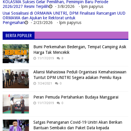
KOLASMA Sukses Gelar Pemilihan, Pemimpin Baru Periode
2026/2027 Resmi Terpilih
- 3/8/2026
- lpm papyrus
Usai Sosialisasi di ORMAWA UNITRI, DPM Finalisasi Rancangan UUD
ORMAWA dan Ajukan ke Rektorat untuk
Pengesahan
- 2/23/2026
- lpm papyrus
BERITA POPULER
Bumi Perkemahan Bedengan, Tempat Camping Asik
Harga Tak Mencekik
11/17/2019
8
Aliansi Mahasiswa Peduli Organisasi Kemahasiswaan
Tuntut DPM UNITRI Segera adakan Pemilu Raya
7/24/2021
0
Peran Pemuda Pertahankan Budaya Manggarai
11/17/2019
0
Satgas Penanganan Covid-19 Unitri Akan Berikan
Bantuan Sembako dan Paket Data kepada