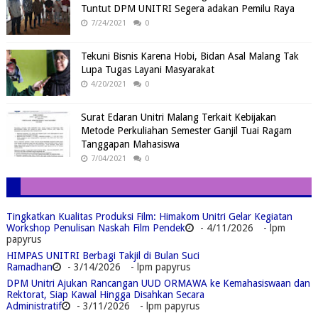
Tuntut DPM UNITRI Segera adakan Pemilu Raya
7/24/2021
0
Tekuni Bisnis Karena Hobi, Bidan Asal Malang Tak
Lupa Tugas Layani Masyarakat
4/20/2021
0
Surat Edaran Unitri Malang Terkait Kebijakan
Metode Perkuliahan Semester Ganjil Tuai Ragam
Tanggapan Mahasiswa
7/04/2021
0
Tingkatkan Kualitas Produksi Film: Himakom Unitri Gelar Kegiatan
Workshop Penulisan Naskah Film Pendek
- 4/11/2026
- lpm
papyrus
HIMPAS UNITRI Berbagi Takjil di Bulan Suci
Ramadhan
- 3/14/2026
- lpm papyrus
DPM Unitri Ajukan Rancangan UUD ORMAWA ke Kemahasiswaan dan
Rektorat, Siap Kawal Hingga Disahkan Secara
Administratif
- 3/11/2026
- lpm papyrus