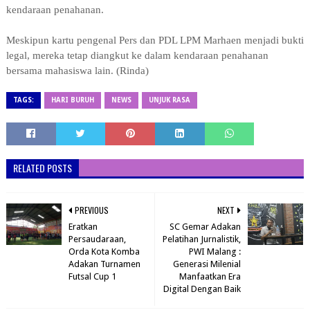
kendaraan penahanan.
Meskipun kartu pengenal Pers dan PDL LPM Marhaen menjadi bukti
legal, mereka tetap diangkut ke dalam kendaraan penahanan
bersama mahasiswa lain. (Rinda)
TAGS:
HARI BURUH
NEWS
UNJUK RASA
RELATED POSTS
PREVIOUS
NEXT
Eratkan
SC Gemar Adakan
Persaudaraan,
Pelatihan Jurnalistik,
Orda Kota Komba
PWI Malang :
Adakan Turnamen
Generasi Milenial
Futsal Cup 1
Manfaatkan Era
Digital Dengan Baik