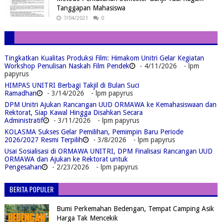
Tanggapan Mahasiswa
7/04/2021
0
Tingkatkan Kualitas Produksi Film: Himakom Unitri Gelar Kegiatan
Workshop Penulisan Naskah Film Pendek
- 4/11/2026
- lpm
papyrus
HIMPAS UNITRI Berbagi Takjil di Bulan Suci
Ramadhan
- 3/14/2026
- lpm papyrus
DPM Unitri Ajukan Rancangan UUD ORMAWA ke Kemahasiswaan dan
Rektorat, Siap Kawal Hingga Disahkan Secara
Administratif
- 3/11/2026
- lpm papyrus
KOLASMA Sukses Gelar Pemilihan, Pemimpin Baru Periode
2026/2027 Resmi Terpilih
- 3/8/2026
- lpm papyrus
Usai Sosialisasi di ORMAWA UNITRI, DPM Finalisasi Rancangan UUD
ORMAWA dan Ajukan ke Rektorat untuk
Pengesahan
- 2/23/2026
- lpm papyrus
BERITA POPULER
Bumi Perkemahan Bedengan, Tempat Camping Asik
Harga Tak Mencekik