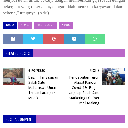
menjadi betah untuk bekerja dengan memberikan gaji sesuai dengan
pekerjaan yang dikerjakan, dengan tidak menekan karyawan dalam
bekerja,” tutupnya. (Adri)
TAGS:
1 MEI
HARI BURUH
NEWS
RELATED POSTS
PREVIOUS
NEXT
Begini Tanggapan
Pendapatan Turun
Salah Satu
Akibat Pandemi
Mahasiswa Unitri
Covid-19 , Begini
Terkait Larangan
Ungkap Salah Satu
Mudik
Marketing Di Ciber
Mall Malang
POST A COMMENT