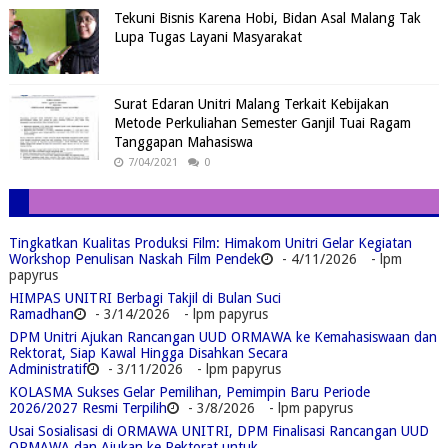
Tekuni Bisnis Karena Hobi, Bidan Asal Malang Tak
Lupa Tugas Layani Masyarakat
Surat Edaran Unitri Malang Terkait Kebijakan
Metode Perkuliahan Semester Ganjil Tuai Ragam
Tanggapan Mahasiswa
7/04/2021
0
Tingkatkan Kualitas Produksi Film: Himakom Unitri Gelar Kegiatan
Workshop Penulisan Naskah Film Pendek
- 4/11/2026
- lpm
papyrus
HIMPAS UNITRI Berbagi Takjil di Bulan Suci
Ramadhan
- 3/14/2026
- lpm papyrus
DPM Unitri Ajukan Rancangan UUD ORMAWA ke Kemahasiswaan dan
Rektorat, Siap Kawal Hingga Disahkan Secara
Administratif
- 3/11/2026
- lpm papyrus
KOLASMA Sukses Gelar Pemilihan, Pemimpin Baru Periode
2026/2027 Resmi Terpilih
- 3/8/2026
- lpm papyrus
Usai Sosialisasi di ORMAWA UNITRI, DPM Finalisasi Rancangan UUD
ORMAWA dan Ajukan ke Rektorat untuk