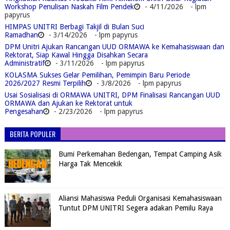
Workshop Penulisan Naskah Film Pendek
- 4/11/2026
- lpm
papyrus
HIMPAS UNITRI Berbagi Takjil di Bulan Suci
Ramadhan
- 3/14/2026
- lpm papyrus
DPM Unitri Ajukan Rancangan UUD ORMAWA ke Kemahasiswaan dan
Rektorat, Siap Kawal Hingga Disahkan Secara
Administratif
- 3/11/2026
- lpm papyrus
KOLASMA Sukses Gelar Pemilihan, Pemimpin Baru Periode
2026/2027 Resmi Terpilih
- 3/8/2026
- lpm papyrus
Usai Sosialisasi di ORMAWA UNITRI, DPM Finalisasi Rancangan UUD
ORMAWA dan Ajukan ke Rektorat untuk
Pengesahan
- 2/23/2026
- lpm papyrus
BERITA POPULER
Bumi Perkemahan Bedengan, Tempat Camping Asik
Harga Tak Mencekik
Aliansi Mahasiswa Peduli Organisasi Kemahasiswaan
Tuntut DPM UNITRI Segera adakan Pemilu Raya