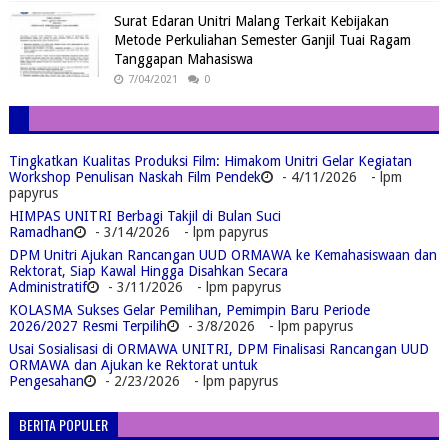
Surat Edaran Unitri Malang Terkait Kebijakan
Metode Perkuliahan Semester Ganjil Tuai Ragam
Tanggapan Mahasiswa
7/04/2021
0
Tingkatkan Kualitas Produksi Film: Himakom Unitri Gelar Kegiatan
Workshop Penulisan Naskah Film Pendek
- 4/11/2026
- lpm
papyrus
HIMPAS UNITRI Berbagi Takjil di Bulan Suci
Ramadhan
- 3/14/2026
- lpm papyrus
DPM Unitri Ajukan Rancangan UUD ORMAWA ke Kemahasiswaan dan
Rektorat, Siap Kawal Hingga Disahkan Secara
Administratif
- 3/11/2026
- lpm papyrus
KOLASMA Sukses Gelar Pemilihan, Pemimpin Baru Periode
2026/2027 Resmi Terpilih
- 3/8/2026
- lpm papyrus
Usai Sosialisasi di ORMAWA UNITRI, DPM Finalisasi Rancangan UUD
ORMAWA dan Ajukan ke Rektorat untuk
Pengesahan
- 2/23/2026
- lpm papyrus
BERITA POPULER