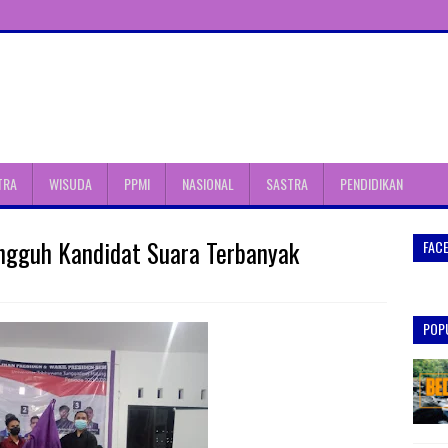
TRA
WISUDA
PPMI
NASIONAL
SASTRA
PENDIDIKAN
angguh Kandidat Suara Terbanyak
FAC
POP