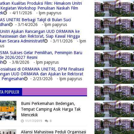
atkan Kualitas Produksi Film: Himakom Unitri
 Kegiatan Workshop Penulisan Naskah Film
ek
- 4/11/2026
- lpm papyrus
S UNITRI Berbagi Takjil di Bulan Suci
dhan
- 3/14/2026
- lpm papyrus
Unitri Ajukan Rancangan UUD ORMAWA ke
asiswaan dan Rektorat, Siap Kawal Hingga
kan Secara Administratif
- 3/11/2026
- lpm
us
MA Sukses Gelar Pemilihan, Pemimpin Baru
de 2026/2027 Resmi
ih
- 3/8/2026
- lpm papyrus
Sosialisasi di ORMAWA UNITRI, DPM Finalisasi
angan UUD ORMAWA dan Ajukan ke Rektorat
k Pengesahan
- 2/23/2026
- lpm papyrus
ITA POPULER
Bumi Perkemahan Bedengan,
Tempat Camping Asik Harga Tak
Mencekik
11/17/2019
8
Aliansi Mahasiswa Peduli Organisasi