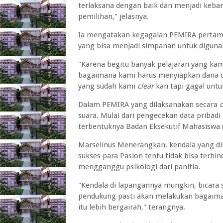
terlaksana dengan baik dan menjadi keban
pemilihan," jelasnya.
Ia mengatakan kegagalan PEMIRA pertama 
yang bisa menjadi simpanan untuk diguna
"Karena begitu banyak pelajaran yang kam
bagaimana kami harus menyiapkan dana 
yang sudah kami
clear
kan tapi gagal untu
Dalam PEMIRA yang dilaksanakan secara
o
suara. Mulai dari pengecekan data pribad
terbentuknya Badan Eksekutif Mahasiswa
Marselinus Menerangkan, kendala yang dih
sukses para Paslon tentu tidak bisa terhin
mengganggu psikologi dari panitia.
"Kendala di lapangannya mungkin, bicara s
pendukung pasti akan melakukan bagaim
itu lebih bergairah," terangnya.