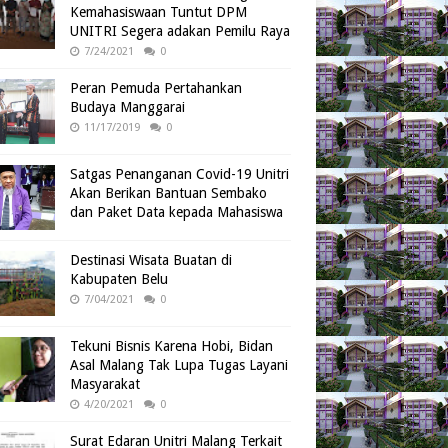
Kemahasiswaan Tuntut DPM
UNITRI Segera adakan Pemilu Raya
7/24/2021
0
Peran Pemuda Pertahankan
Budaya Manggarai
11/17/2019
0
Satgas Penanganan Covid-19 Unitri
Akan Berikan Bantuan Sembako
dan Paket Data kepada Mahasiswa
Destinasi Wisata Buatan di
Kabupaten Belu
7/04/2021
0
Tekuni Bisnis Karena Hobi, Bidan
Asal Malang Tak Lupa Tugas Layani
Masyarakat
4/20/2021
0
Surat Edaran Unitri Malang Terkait