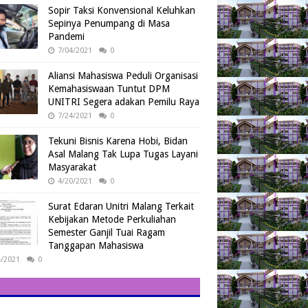
Sopir Taksi Konvensional Keluhkan
Sepinya Penumpang di Masa
Pandemi
7/04/2021
0
Aliansi Mahasiswa Peduli Organisasi
Kemahasiswaan Tuntut DPM
UNITRI Segera adakan Pemilu Raya
7/24/2021
0
Tekuni Bisnis Karena Hobi, Bidan
Asal Malang Tak Lupa Tugas Layani
Masyarakat
4/20/2021
0
Surat Edaran Unitri Malang Terkait
Kebijakan Metode Perkuliahan
Semester Ganjil Tuai Ragam
Tanggapan Mahasiswa
4/2021
0