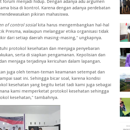
t forum menjadi hidup. Dengan adanya adu argumen
lama bisa di kontrol. Karena dengan adanya perdebatan
 mendewasakan pikiran mahasiswa.
n of control sosial
kita harus mengembangkan hal-hal
tik Presma, walaupun melanggar etika organisasi tidak
kir dari setiap daerah masing-masing," ungkapnya.
uhi protokol kesehatan dan menjaga penyebaran
lakukan, serta di siapkan pengamanan. Kepolisian dan
dan menjaga terjadinya kericuhan dalam lapangan.
ahkan juga oleh teman-teman keamanan setempat dan
mpai saat ini. Sehingga bicar soal, karena kondisi
okol kesehatan yang begitu ketat tadi kami juga sebagai
mana kami memperketat protokol kesehatan sehingga
okol kesehatan," tambahnya.