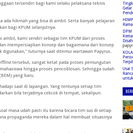
ggaan tersendiri bagi kami selaku pelaksana teknis
Tingk
Gelar
Pend
HIMPA
ada hikmah yang bisa di ambil. Serta banyak pelajaran
Rama
kan bagi KPUM selanjutnya.
DPM 
Kemah
i ambil, kami sendiri sebagai tim KPUM dari proses
Disah
dan mempersiapkan konsep dan bagaimana dari konsep
papyr
k digunakan," tuturnya saat ditemui wartawan Papyrus.
KOLAS
Perio
Terpil
ffline
tersebut, sangat ketat pada proses pemungutan
Usai 
i mahasiswa hingga proses pencoblosan. Sehingga sudah
Ranc
 (BEM) yang baru.
untu
adapi saat di lapangan. Yang tentunya setiap tim
BER
darkan bila terjadinya cekcok di tempat, sekalipun
oal masa udah pasti itu karena bicara tim sus di setiap
ana propaganda mereka dalam hal membuat situasinya