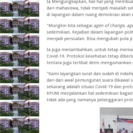
Ia Mengungkapkan, hal-hal yang membua
dari mahasiswa, tidak menjadi masalah se
di lapangan dalam ruang demokrasi akan
"Mungkin kita sebagai
agen of change, age
sedemikian. Kejadian dalam lapangan poli
menjadi persoalan. Bisa mengubah pola pi
Ia juga menambahkan, untuk tetap memat
Covid-19. Protokol kesehatan tetap diber
tentara juga terlibat demi mengamankan 
"Kami layangkan surat dan sudah di ind
dari dari awal pemungutan suara dikawal sa
sekarang adalah situasi Covid-19 dan prot
KPUM menjalankan hal sedemikian bagai
tidak ada yang namanya pelanggaran prot