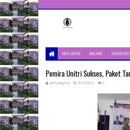
Unit Aktivitas Pers Mahasiswa
Papyrus Unitri
MHS UNITRI
MALANG
ORGAN EKS
Pemira Unitri Sukses, Paket T
lpm papyrus
9/29/2021
0