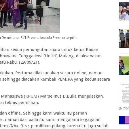
h Demisioner PLT Presma kepada Presma terpilih
ilihan kedua pemungutan suara untuk ketua Badan
ibhuwana Tunggadewi (Unitri) Malang, dilaksanakan
atu Rabu, (29/09/21).
kukan. Pertama dilaksanakan secara online, namun
b sehingga diadakan kembali PEMIRA yang kedua secara
 Mahasiswa (KPUM) Marselinus D.Bulla menjelaskan,
ai teknis pemilihan.
7/0
an offline. Sehingga kami waktu itu pernah
e, namun dari pada itu kami mengalami kegagalan.
stem
Drive thru
, pemilihan pulang karena itu juga sudah