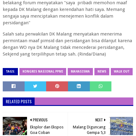
belakang forum menyatakan "saya pribadi memohon maaf
kepada DK Malang dengan kerendahan hati saya. Memang
sengaja saya menciptakan menejemen konflik dalam
persidangan"
Salah satu perwakilan DK Malang menyatakan menerima
permintaan maaf pimsid dan persidangan bisa dilanjut karena
dengan WO nya DK Malang tidak mencederai persidangan,
Sekjend yang terpilihpun tetap sah. (Rinda/Diana)
TAGS:
KONGRES NASIONAL PPMI
MAHASISWA
NEWS
WALK OUT
RELATED POSTS
PREVIOUS
NEXT
Eksplor dan Ekspos
Malang Diguncang
Goa Coban
Gempa 5,3