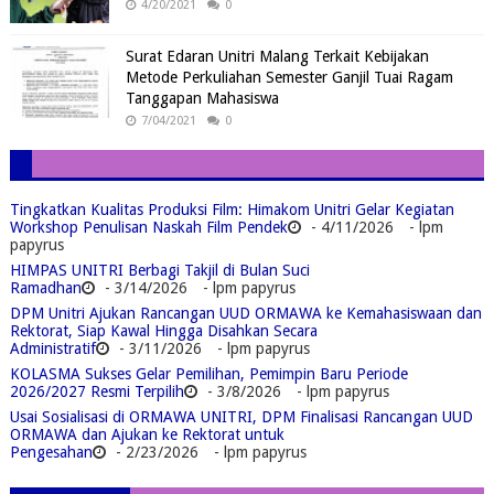
4/20/2021
0
Surat Edaran Unitri Malang Terkait Kebijakan
Metode Perkuliahan Semester Ganjil Tuai Ragam
Tanggapan Mahasiswa
7/04/2021
0
Tingkatkan Kualitas Produksi Film: Himakom Unitri Gelar Kegiatan
Workshop Penulisan Naskah Film Pendek
- 4/11/2026
- lpm
papyrus
HIMPAS UNITRI Berbagi Takjil di Bulan Suci
Ramadhan
- 3/14/2026
- lpm papyrus
DPM Unitri Ajukan Rancangan UUD ORMAWA ke Kemahasiswaan dan
Rektorat, Siap Kawal Hingga Disahkan Secara
Administratif
- 3/11/2026
- lpm papyrus
KOLASMA Sukses Gelar Pemilihan, Pemimpin Baru Periode
2026/2027 Resmi Terpilih
- 3/8/2026
- lpm papyrus
Usai Sosialisasi di ORMAWA UNITRI, DPM Finalisasi Rancangan UUD
ORMAWA dan Ajukan ke Rektorat untuk
Pengesahan
- 2/23/2026
- lpm papyrus