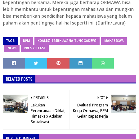
kepentingan bersama. Mereka juga berharap ORMAWA bisa
lebih membantu untuk kepentingan mahasiswa dan mungkin
bisa memberikan pendidikan kepada mahasiswa yang belum
paham akan pentingnya hal-hal seperti ini. (Darfin/Laura)
TAGS:
DPM
KOALISI TRIBHUWANA TUNGGADEWI
MAHASISWA
NEWS
PRES RELEASE
RELATED POSTS
PREVIOUS
NEXT
Lakukan
Evaluasi Program
Perencanaan Diklat,
Kerja Ormawa, BEM
Himaskap Adakan
Gelar Rapat Kerja
Sosialisasi
POST A COMMENT