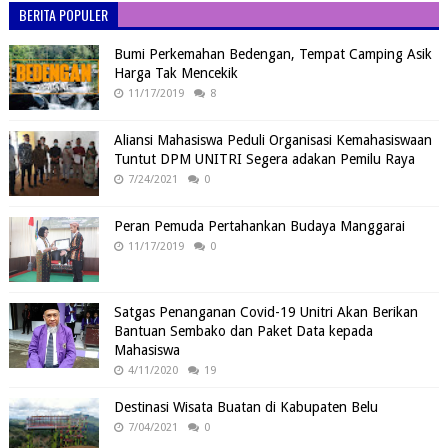
BERITA POPULER
Bumi Perkemahan Bedengan, Tempat Camping Asik
Harga Tak Mencekik
11/17/2019
8
Aliansi Mahasiswa Peduli Organisasi Kemahasiswaan
Tuntut DPM UNITRI Segera adakan Pemilu Raya
7/24/2021
0
Peran Pemuda Pertahankan Budaya Manggarai
11/17/2019
0
Satgas Penanganan Covid-19 Unitri Akan Berikan
Bantuan Sembako dan Paket Data kepada
Mahasiswa
4/11/2020
19
Destinasi Wisata Buatan di Kabupaten Belu
7/04/2021
0