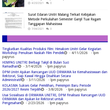
4/20/2021
0
Surat Edaran Unitri Malang Terkait Kebijakan
Metode Perkuliahan Semester Ganjil Tuai Ragam
Tanggapan Mahasiswa
7/04/2021
0
Tingkatkan Kualitas Produksi Film: Himakom Unitri Gelar Kegiatan
Workshop Penulisan Naskah Film Pendek
- 4/11/2026
- lpm
papyrus
HIMPAS UNITRI Berbagi Takjil di Bulan Suci
Ramadhan
- 3/14/2026
- lpm papyrus
DPM Unitri Ajukan Rancangan UUD ORMAWA ke Kemahasiswaan dan
Rektorat, Siap Kawal Hingga Disahkan Secara
Administratif
- 3/11/2026
- lpm papyrus
KOLASMA Sukses Gelar Pemilihan, Pemimpin Baru Periode
2026/2027 Resmi Terpilih
- 3/8/2026
- lpm papyrus
Usai Sosialisasi di ORMAWA UNITRI, DPM Finalisasi Rancangan UUD
ORMAWA dan Ajukan ke Rektorat untuk
Pengesahan
- 2/23/2026
- lpm papyrus