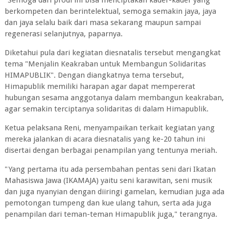
"Semoga dari prodi ini bisa menciptakan kader-kader yang
berkompeten dan berintelektual, semoga semakin jaya, jaya
dan jaya selalu baik dari masa sekarang maupun sampai
regenerasi selanjutnya, paparnya.
Diketahui pula dari kegiatan diesnatalis tersebut mengangkat
tema "Menjalin Keakraban untuk Membangun Solidaritas
HIMAPUBLIK". Dengan diangkatnya tema tersebut,
Himapublik memiliki harapan agar dapat mempererat
hubungan sesama anggotanya dalam membangun keakraban,
agar semakin terciptanya solidaritas di dalam Himapublik.
Ketua pelaksana Reni, menyampaikan terkait kegiatan yang
mereka jalankan di acara diesnatalis yang ke-20 tahun ini
disertai dengan berbagai penampilan yang tentunya meriah.
"Yang pertama itu ada persembahan pentas seni dari Ikatan
Mahasiswa Jawa (IKAMAJA) yaitu seni karawitan, seni musik
dan juga nyanyian dengan diiringi gamelan, kemudian juga ada
pemotongan tumpeng dan kue ulang tahun, serta ada juga
penampilan dari teman-teman Himapublik juga," terangnya.