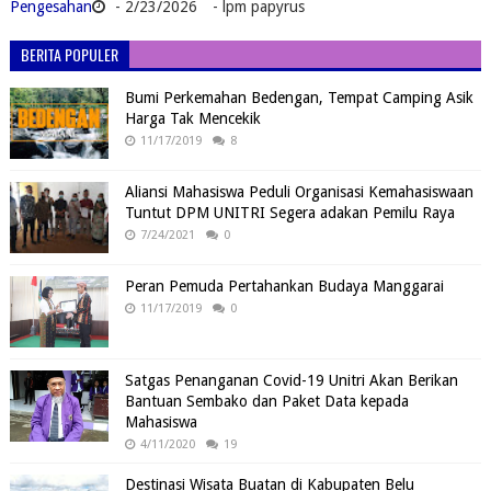
Pengesahan
- 2/23/2026
- lpm papyrus
BERITA POPULER
Bumi Perkemahan Bedengan, Tempat Camping Asik
Harga Tak Mencekik
11/17/2019
8
Aliansi Mahasiswa Peduli Organisasi Kemahasiswaan
Tuntut DPM UNITRI Segera adakan Pemilu Raya
7/24/2021
0
Peran Pemuda Pertahankan Budaya Manggarai
11/17/2019
0
Satgas Penanganan Covid-19 Unitri Akan Berikan
Bantuan Sembako dan Paket Data kepada
Mahasiswa
4/11/2020
19
Destinasi Wisata Buatan di Kabupaten Belu