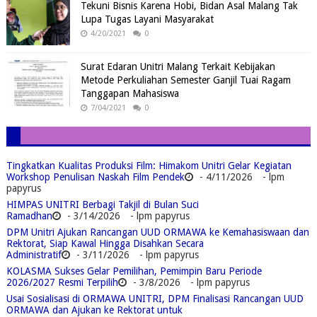
Tekuni Bisnis Karena Hobi, Bidan Asal Malang Tak
Lupa Tugas Layani Masyarakat
4/20/2021
0
Surat Edaran Unitri Malang Terkait Kebijakan
Metode Perkuliahan Semester Ganjil Tuai Ragam
Tanggapan Mahasiswa
7/04/2021
0
Tingkatkan Kualitas Produksi Film: Himakom Unitri Gelar Kegiatan
Workshop Penulisan Naskah Film Pendek
- 4/11/2026
- lpm
papyrus
HIMPAS UNITRI Berbagi Takjil di Bulan Suci
Ramadhan
- 3/14/2026
- lpm papyrus
DPM Unitri Ajukan Rancangan UUD ORMAWA ke Kemahasiswaan dan
Rektorat, Siap Kawal Hingga Disahkan Secara
Administratif
- 3/11/2026
- lpm papyrus
KOLASMA Sukses Gelar Pemilihan, Pemimpin Baru Periode
2026/2027 Resmi Terpilih
- 3/8/2026
- lpm papyrus
Usai Sosialisasi di ORMAWA UNITRI, DPM Finalisasi Rancangan UUD
ORMAWA dan Ajukan ke Rektorat untuk