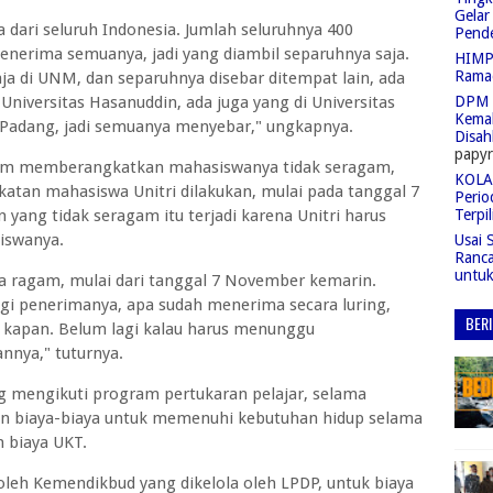
Gelar
dari seluruh Indonesia. Jumlah seluruhnya 400
Pend
enerima semuanya, jadi yang diambil separuhnya saja.
HIMPA
Rama
saja di UNM, dan separuhnya disebar ditempat lain, ada
 Universitas Hasanuddin, ada juga yang di Universitas
DPM 
Kemah
s Padang, jadi semuanya menyebar," ungkapnya.
Disah
papyr
dalam memberangkatkan mahasiswanya tidak seragam,
KOLAS
atan mahasiswa Unitri dilakukan, mulai pada tanggal 7
Perio
ang tidak seragam itu terjadi karena Unitri harus
Terpil
iswanya.
Usai 
Ranc
untu
 ragam, mulai dari tanggal 7 November kemarin.
gi penerimanya, apa sudah menerima secara luring,
BER
 kapan. Belum lagi kalau harus menunggu
nnya," tuturnya.
mengikuti program pertukaran pelajar, selama
n biaya-biaya untuk memenuhi kebutuhan hidup selama
 biaya UKT.
oleh Kemendikbud yang dikelola oleh LPDP, untuk biaya