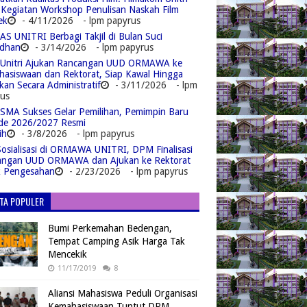
 Kegiatan Workshop Penulisan Naskah Film
ek
- 4/11/2026
- lpm papyrus
S UNITRI Berbagi Takjil di Bulan Suci
dhan
- 3/14/2026
- lpm papyrus
Unitri Ajukan Rancangan UUD ORMAWA ke
asiswaan dan Rektorat, Siap Kawal Hingga
kan Secara Administratif
- 3/11/2026
- lpm
us
MA Sukses Gelar Pemilihan, Pemimpin Baru
de 2026/2027 Resmi
ih
- 3/8/2026
- lpm papyrus
Sosialisasi di ORMAWA UNITRI, DPM Finalisasi
angan UUD ORMAWA dan Ajukan ke Rektorat
k Pengesahan
- 2/23/2026
- lpm papyrus
ITA POPULER
Bumi Perkemahan Bedengan,
Tempat Camping Asik Harga Tak
Mencekik
11/17/2019
8
Aliansi Mahasiswa Peduli Organisasi
Kemahasiswaan Tuntut DPM