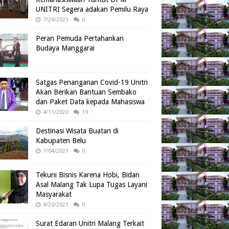
UNITRI Segera adakan Pemilu Raya
7/24/2021
0
Peran Pemuda Pertahankan
Budaya Manggarai
Satgas Penanganan Covid-19 Unitri
Akan Berikan Bantuan Sembako
dan Paket Data kepada Mahasiswa
4/11/2020
19
Destinasi Wisata Buatan di
Kabupaten Belu
7/04/2021
0
Tekuni Bisnis Karena Hobi, Bidan
Asal Malang Tak Lupa Tugas Layani
Masyarakat
4/20/2021
0
Surat Edaran Unitri Malang Terkait