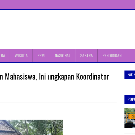
TRA
WISUDA
PPMI
NASIONAL
SASTRA
PENDIDIKAN
n Mahasiswa, Ini ungkapan Koordinator
FAC
POP