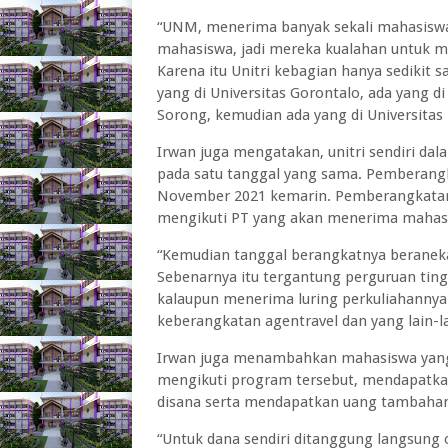
“UNM, menerima banyak sekali mahasiswa 
mahasiswa, jadi mereka kualahan untuk m
Karena itu Unitri kebagian hanya sedikit 
yang di Universitas Gorontalo, ada yang di
Sorong, kemudian ada yang di Universita
Irwan juga mengatakan, unitri sendiri 
pada satu tanggal yang sama. Pemberangk
November 2021 kemarin. Pemberangkatan y
mengikuti PT yang akan menerima mahas
“Kemudian tanggal berangkatnya beraneka
Sebenarnya itu tergantung perguruan ting
kalaupun menerima luring perkuliahannya
keberangkatan agentravel dan yang lain-la
Irwan juga menambahkan mahasiswa yang 
mengikuti program tersebut, mendapatka
disana serta mendapatkan uang tambahan
“Untuk dana sendiri ditanggung langsung 