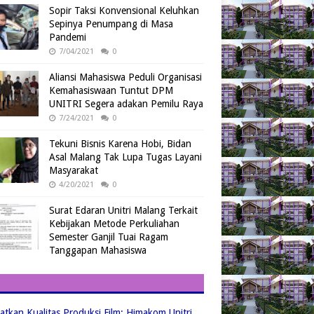
Sopir Taksi Konvensional Keluhkan
Sepinya Penumpang di Masa
Pandemi
7/04/2021
0
Aliansi Mahasiswa Peduli Organisasi
Kemahasiswaan Tuntut DPM
UNITRI Segera adakan Pemilu Raya
7/24/2021
0
Tekuni Bisnis Karena Hobi, Bidan
Asal Malang Tak Lupa Tugas Layani
Masyarakat
4/20/2021
0
Surat Edaran Unitri Malang Terkait
Kebijakan Metode Perkuliahan
Semester Ganjil Tuai Ragam
Tanggapan Mahasiswa
atkan Kualitas Produksi Film: Himakom Unitri