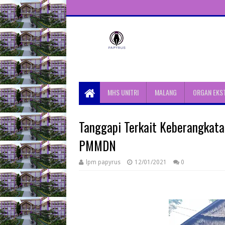
Unit Aktivitas Pers Mahasiswa
Papyrus Unitri
MHS UNITRI
MALANG
ORGAN EKS
Tanggapi Terkait Keberangkata
PMMDN
lpm papyrus
12/01/2021
0