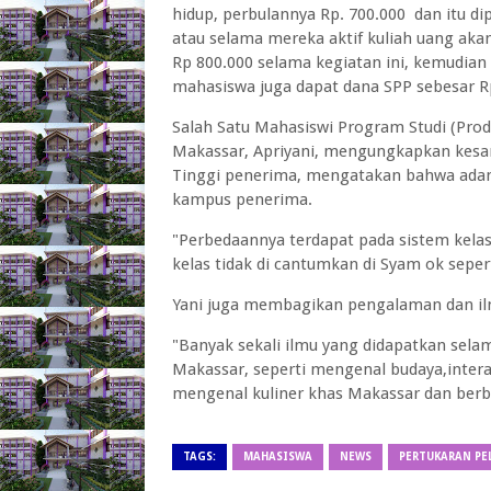
hidup, perbulannya Rp. 700.000 dan itu di
atau selama mereka aktif kuliah uang akan
Rp 800.000 selama kegiatan ini, kemudian
mahasiswa juga dapat dana SPP sebesar Rp
Salah Satu Mahasiswi Program Studi (Prod
Makassar, Apriyani, mengungkapkan kesan
Tinggi penerima, mengatakan bahwa adan
kampus penerima.
"Perbedaannya terdapat pada sistem kelas
kelas tidak di cantumkan di Syam ok seperti
Yani juga membagikan pengalaman dan ilm
"Banyak sekali ilmu yang didapatkan selam
Makassar, seperti mengenal budaya,intera
mengenal kuliner khas Makassar dan berb
TAGS:
MAHASISWA
NEWS
PERTUKARAN PE