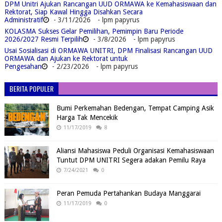
DPM Unitri Ajukan Rancangan UUD ORMAWA ke Kemahasiswaan dan
Rektorat, Siap Kawal Hingga Disahkan Secara
Administratif
- 3/11/2026
- lpm papyrus
KOLASMA Sukses Gelar Pemilihan, Pemimpin Baru Periode
2026/2027 Resmi Terpilih
- 3/8/2026
- lpm papyrus
Usai Sosialisasi di ORMAWA UNITRI, DPM Finalisasi Rancangan UUD
ORMAWA dan Ajukan ke Rektorat untuk
Pengesahan
- 2/23/2026
- lpm papyrus
BERITA POPULER
Bumi Perkemahan Bedengan, Tempat Camping Asik
Harga Tak Mencekik
11/17/2019
8
Aliansi Mahasiswa Peduli Organisasi Kemahasiswaan
Tuntut DPM UNITRI Segera adakan Pemilu Raya
7/24/2021
0
Peran Pemuda Pertahankan Budaya Manggarai
11/17/2019
0