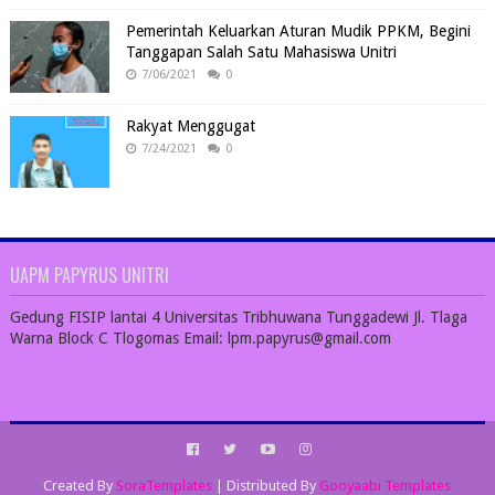
Pemerintah Keluarkan Aturan Mudik PPKM, Begini
Tanggapan Salah Satu Mahasiswa Unitri
7/06/2021
0
Rakyat Menggugat
7/24/2021
0
UAPM PAPYRUS UNITRI
Gedung FISIP lantai 4 Universitas Tribhuwana Tunggadewi Jl. Tlaga
Warna Block C Tlogomas Email: lpm.papyrus@gmail.com
Created By
SoraTemplates
| Distributed By
Gooyaabi Templates