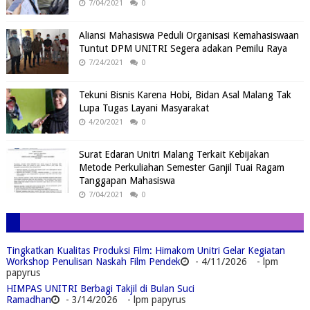
7/04/2021
0
Aliansi Mahasiswa Peduli Organisasi Kemahasiswaan
Tuntut DPM UNITRI Segera adakan Pemilu Raya
7/24/2021
0
Tekuni Bisnis Karena Hobi, Bidan Asal Malang Tak
Lupa Tugas Layani Masyarakat
4/20/2021
0
Surat Edaran Unitri Malang Terkait Kebijakan
Metode Perkuliahan Semester Ganjil Tuai Ragam
Tanggapan Mahasiswa
7/04/2021
0
Tingkatkan Kualitas Produksi Film: Himakom Unitri Gelar Kegiatan
Workshop Penulisan Naskah Film Pendek
- 4/11/2026
- lpm
papyrus
HIMPAS UNITRI Berbagi Takjil di Bulan Suci
Ramadhan
- 3/14/2026
- lpm papyrus