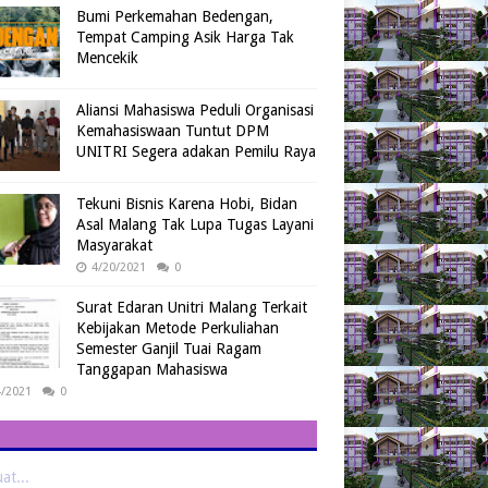
Bumi Perkemahan Bedengan,
Tempat Camping Asik Harga Tak
Mencekik
Aliansi Mahasiswa Peduli Organisasi
Kemahasiswaan Tuntut DPM
UNITRI Segera adakan Pemilu Raya
Tekuni Bisnis Karena Hobi, Bidan
Asal Malang Tak Lupa Tugas Layani
Masyarakat
4/20/2021
0
Surat Edaran Unitri Malang Terkait
Kebijakan Metode Perkuliahan
Semester Ganjil Tuai Ragam
Tanggapan Mahasiswa
4/2021
0
t...