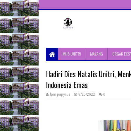
Unit Aktivitas Pers Mahasiswa
Papyrus Unitri
MHS UNITRI
MALANG
ORGAN EKS
Hadiri Dies Natalis Unitri, Me
Indonesia Emas
lpm papyrus
8/25/2022
0