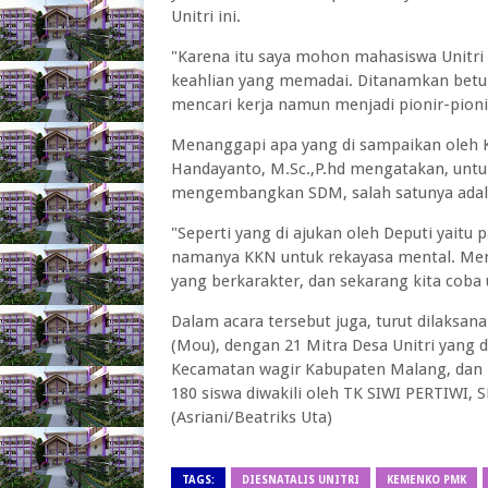
Unitri ini.
"Karena itu saya mohon mahasiswa Unitri 
keahlian yang memadai. Ditanamkan betul
mencari kerja namun menjadi pionir-pioni
Menanggapi apa yang di sampaikan oleh Ke
Handayanto, M.Sc.,P.hd mengatakan, untuk
mengembangkan SDM, salah satunya adal
"Seperti yang di ajukan oleh Deputi yaitu
namanya KKN untuk rekayasa mental. Menta
yang berkarakter, dan sekarang kita coba
Dalam acara tersebut juga, turut dilak
(Mou), dengan 21 Mitra Desa Unitri yang d
Kecamatan wagir Kabupaten Malang, dan 
180 siswa diwakili oleh TK SIWI PERTIWI, 
(Asriani/Beatriks Uta)
TAGS:
DIESNATALIS UNITRI
KEMENKO PMK