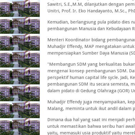
Sawitri, S.E.,M.M, dilanjutkan dengan pe
Unitri, Prof. Ir. Eko Handayanto, M.Sc., Ph
Kemudian, berlangsung pula pidato dies na
pembangunan Manusia dan Kebudayaan Repu
Menteri Koordinator bidang pembangunan 
Muhadjir Effendy, MAP mengatakan untuk
mempersiapkan Sumber Daya Manusia (S
"Membangun SDM yang berkualitas bukan p
mengenai konsep pembangunan SDM. Dala
perspektif human capital life sycle. Jadi
pembangunan SDM itu secara semesta, men
dalam pidato di Gedung Olahraga (GOR) Un
Muhadjir Effendy juga menyampaikan, kepa
Malang, meminta untuk ikut andil dala
Dimana dua hal yang saat ini menjadi per
untuk memastikan bahwa seribu hari awal
yaitu, memasuki usia produktif yaitu mer