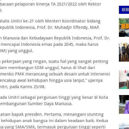
mbacaan pelaporan kinerja TA 2021/2022 oleh Rektor
BER
D.
talis Unitri ke-21 oleh Menteri Koordinator bidang
blik Indonesia, Prof. Dr. Muhadjir Effendy, MAP.
Manusia dan Kebudayaan Republik Indonesia, Prof. Dr.
 mencapai Indonesia emas pada 2045, maka harus
DM) yang unggul.
ekerjaan yang ringan, suatu hal yang sangat penting
m membangun SDM unggul, harus di lihat dari
, Kemenko PMK merancang sebuah desain untuk intervensi
cakup awal kehidupan hingga usia lanjut," ujarnya
itri, pada Kamis 25/08.
da Unitri sebagai perguruan tinggi yang besar di Kota
m pembangunan Sumber Daya Manusia.
hatian bapak presiden. Pertama, menangani stunting
 kehidupan anak bangsa ini dalam keadaan baik. Kedua
eka yang SMA/SMK, termasuk perguruan tinggi seperti