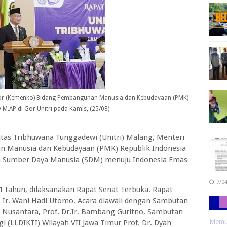
tor (Kemenko) Bidang Pembangunan Manusia dan Kebudayaan (PMK)
y M.AP di Gor Unitri pada Kamis, (25/08)
itas Tribhuwana Tunggadewi (Unitri) Malang, Menteri
 Manusia dan Kebudayaan (PMK) Republik Indonesia
n Sumber Daya Manusia (SDM) menuju Indonesia Emas
7/0
21 tahun, dilaksanakan Rapat Senat Terbuka. Rapat
r. Ir. Wani Hadi Utomo. Acara diawali dengan Sambutan
 Nusantara, Prof. Dr.Ir. Bambang Guritno, Sambutan
Memua
 (LLDIKTI) Wilayah VII Jawa Timur Prof. Dr. Dyah