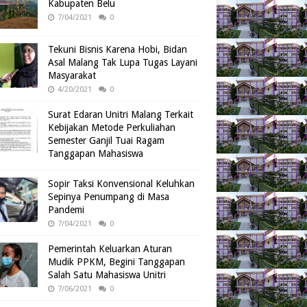
Kabupaten Belu
7/04/2021
0
Tekuni Bisnis Karena Hobi, Bidan
Asal Malang Tak Lupa Tugas Layani
Masyarakat
4/20/2021
0
Surat Edaran Unitri Malang Terkait
Kebijakan Metode Perkuliahan
Semester Ganjil Tuai Ragam
Tanggapan Mahasiswa
Sopir Taksi Konvensional Keluhkan
Sepinya Penumpang di Masa
Pandemi
7/04/2021
0
Pemerintah Keluarkan Aturan
Mudik PPKM, Begini Tanggapan
Salah Satu Mahasiswa Unitri
7/06/2021
0