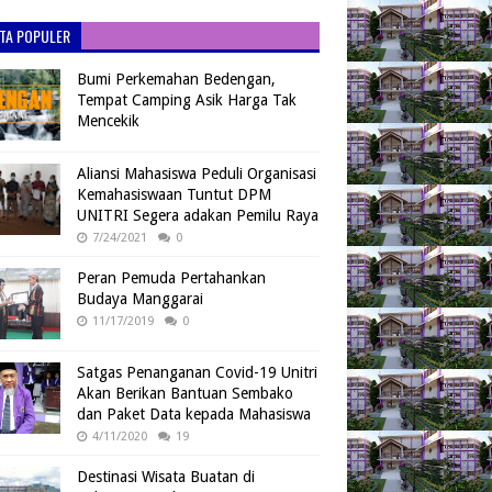
ITA POPULER
Bumi Perkemahan Bedengan,
Tempat Camping Asik Harga Tak
Mencekik
Aliansi Mahasiswa Peduli Organisasi
Kemahasiswaan Tuntut DPM
UNITRI Segera adakan Pemilu Raya
7/24/2021
0
Peran Pemuda Pertahankan
Budaya Manggarai
11/17/2019
0
Satgas Penanganan Covid-19 Unitri
Akan Berikan Bantuan Sembako
dan Paket Data kepada Mahasiswa
4/11/2020
19
Destinasi Wisata Buatan di